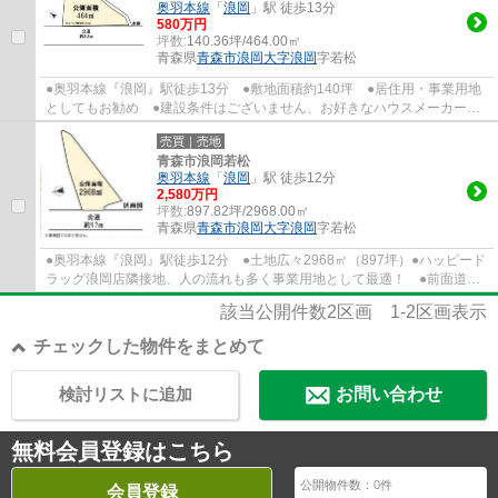
奥羽本線
「
浪岡
」駅 徒歩13分
580万円
坪数:
140.36坪/464.00㎡
青森県
青森市
浪岡大字浪岡
字若松
●奥羽本線『浪岡』駅徒歩13分 ●敷地面積約140坪 ●居住用・事業用地
としてもお勧め ●建設条件はございません、お好きなハウスメーカーで
建築できます ●前面道路9.3ｍ公道 「資料...
売買｜売地
青森市浪岡若松
奥羽本線
「
浪岡
」駅 徒歩12分
2,580万円
坪数:
897.82坪/2968.00㎡
青森県
青森市
浪岡大字浪岡
字若松
●奥羽本線『浪岡』駅徒歩12分 ●土地広々2968㎡（897坪）●ハッピード
ラッグ浪岡店隣接地、人の流れも多く事業用地として最適！ ●前面道路
17ｍ公道 ●建築条件はございません、お好き...
該当公開件数
2
区画
1-2
区画表示
チェックした物件をまとめて
検討リストに追加
お問い合わせ
無料会員登録はこちら
公開物件数：
0
件
会員登録