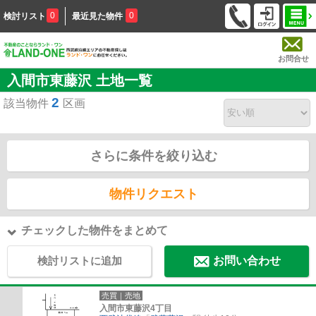
0
0
検討リスト
最近見た物件
お問合せ
入間市東藤沢 土地一覧
2
該当物件
区画
さらに条件を絞り込む
物件リクエスト
チェックした物件をまとめて
検討リストに追加
お問い合わせ
売買｜売地
入間市東藤沢4丁目