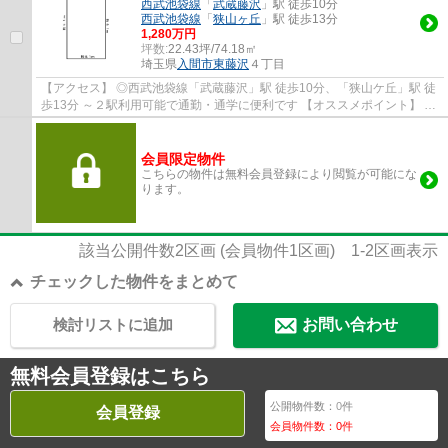
西武池袋線
「
武蔵藤沢
」駅 徒歩10分
西武池袋線
「
狭山ヶ丘
」駅 徒歩13分
1,280万円
坪数:
22.43坪/74.18㎡
埼玉県
入間市
東藤沢
４丁目
【アクセス】 ◎西武池袋線「武蔵藤沢」駅 徒歩10分、「狭山ケ丘」駅 徒
歩13分 ～２駅利用可能で通勤・通学に便利です 【オススメポイント】 ◎
大型商業施設グリーンガーデンまで徒歩10...
会員限定物件
こちらの物件は無料会員登録により閲覧が可能にな
ります。
該当公開件数
2
区画 (会員物件
1
区画)
1-2
区画表示
チェックした物件をまとめて
検討リストに追加
お問い合わせ
無料会員登録はこちら
公開物件数：
0
件
会員登録
会員物件数：
0
件