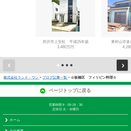
所沢市上安松 平成25年築
東村山市多
3,480万円
4,2
株式会社ランド・ワン
>
ブログ記事一覧
>
☆板橋区 フィリピン料理☆
ページトップに戻る
営業時間:9：00-18：30
定休日:火・水曜日
ホーム