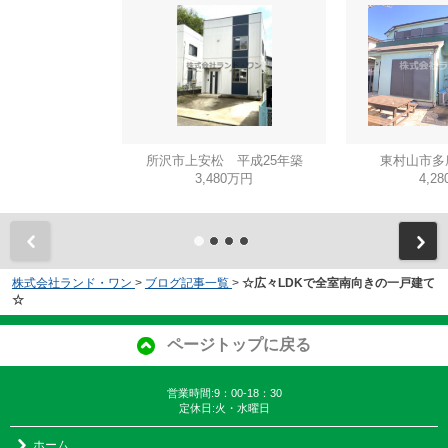
所沢市上安松 平成25年築
東村山市多
3,480万円
4,2
株式会社ランド・ワン
>
ブログ記事一覧
>
☆広々LDKで全室南向きの一戸建て
☆
ページトップに戻る
営業時間:9：00-18：30
定休日:火・水曜日
ホーム