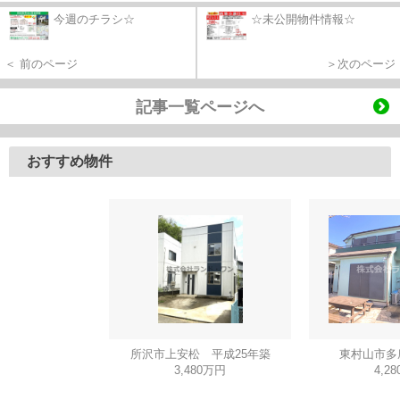
今週のチラシ☆
☆未公開物件情報☆
＜ 前のページ
＞次のページ
記事一覧ページへ
おすすめ物件
所沢市上安松 平成25年築
東村山市多
3,480万円
4,2