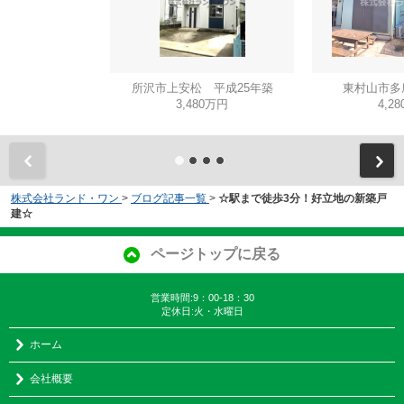
所沢市上安松 平成25年築
東村山市多
3,480万円
4,2
株式会社ランド・ワン
>
ブログ記事一覧
>
☆駅まで徒歩3分！好立地の新築戸
建☆
ページトップに戻る
営業時間:9：00-18：30
定休日:火・水曜日
ホーム
会社概要