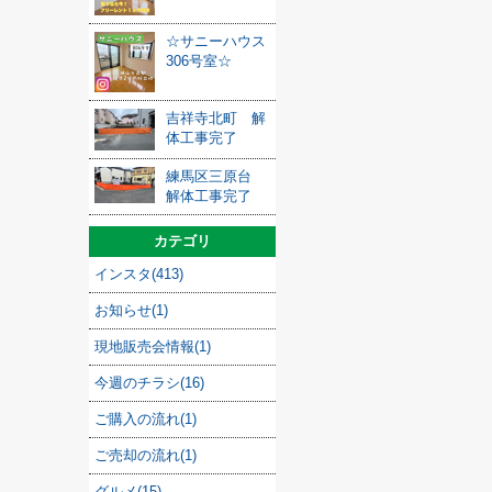
☆サニーハウス
306号室☆
吉祥寺北町 解
体工事完了
練馬区三原台
解体工事完了
カテゴリ
インスタ(413)
お知らせ(1)
現地販売会情報(1)
今週のチラシ(16)
ご購入の流れ(1)
ご売却の流れ(1)
グルメ(15)