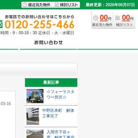
最終更新：2026年08月07日
00
00
件
件
最近見た物件
検討リスト
時間：9：00-18：30 定休日：火・水曜日
最新記事
☆フォーラスタ
ワー所沢☆
-03-16
中野区本町 解体
工事完了
入間市下谷ヶ
貫 解体工事完