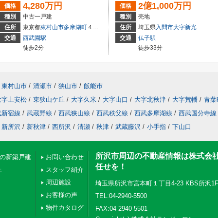
4,280万円
2億1,000万円
価格
価格
種別
中古一戸建
種別
売地
住所
東京都
東村山市
多摩湖町
４丁目
住所
埼玉県
入間市
大字新光
交通
西武園駅
交通
仏子駅
徒歩2分
徒歩33分
東村山市
/
清瀬市
/
狭山市
/
飯能市
大字上安松
/
東狭山ケ丘
/
大字久米
/
大字山口
/
大字北秋津
/
大字荒幡
/
青葉
武新宿線
/
武蔵野線
/
西武狭山線
/
西武秩父線
/
西武多摩湖線
/
西武国分寺線
新所沢
/
新秋津
/
西所沢
/
清瀬
/
秋津
/
武蔵藤沢
/
小手指
/
下山口
所沢市周辺の不動産情報は株式会
下の新築戸建
お問い合わせ
任せを！
上
スタッフ紹介
周辺施設
埼玉県所沢市宮本町１丁目4-23 KBS所沢1
お客様の声
TEL:04-2940-5500
物件カタログ
FAX:04-2940-5501