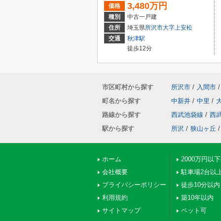
3,480万円
価格
種別
中古一戸建
住所
埼玉県
所沢市
大字上安松
交通
秋津駅
徒歩12分
市区町村から探す
所沢市
/
入間市
/
町名から探す
中新井
/
中里
/
路線から探す
西武池袋線
/
西
駅から探す
所沢
/
狭山ヶ丘
/
ホーム
2000万円以
会社概要
駐車場2台以
プライバシーポリシー
徒歩10分以内
利用規約
築10年以内
サイトマップ
ペット可