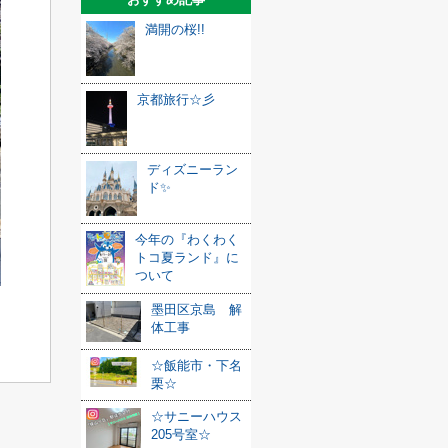
満開の桜!!
京都旅行☆彡
ディズニーラン
ド✨
今年の『わくわく
トコ夏ランド』に
ついて
墨田区京島 解
体工事
☆飯能市・下名
栗☆
☆サニーハウス
205号室☆