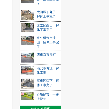
了
大田区下丸子
解体工事完了
文京区白山 解
体工事完了
東久留米市滝
山 解体工事完
了
西東京市泉町
浦安市堀江 解
体工事
江東区森下 解
体工事完了
☆飯能市・中藤
上郷☆
おすすめ記事