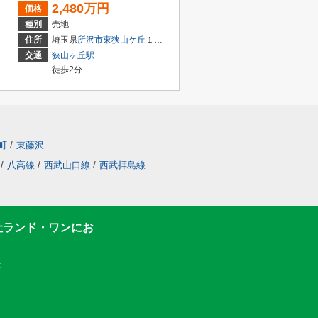
2,480万円
価格
種別
売地
住所
埼玉県
所沢市
東狭山ケ丘
１丁目
交通
狭山ヶ丘駅
徒歩2分
町
/
東藤沢
/
八高線
/
西武山口線
/
西武拝島線
社ランド・ワンにお
F