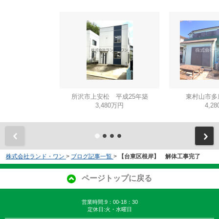
所沢市上安松 平成25年築
東村山市多
3,480万円
4,2
株式会社ランド・ワン
>
ブログ記事一覧
>
【台東区根岸】 解体工事完了
ページトップに戻る
営業時間:9：00-18：30
定休日:火・水曜日