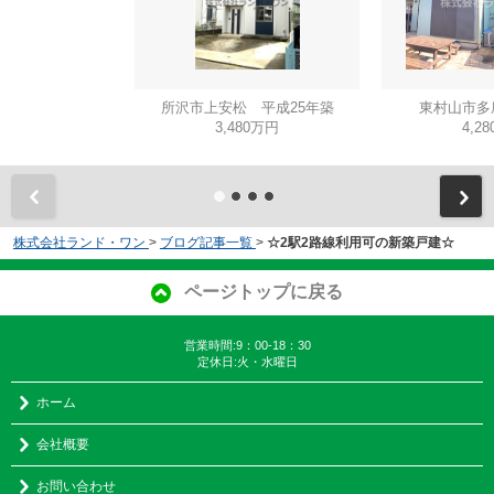
所沢市上安松 平成25年築
東村山市多
3,480万円
4,2
株式会社ランド・ワン
>
ブログ記事一覧
>
☆2駅2路線利用可の新築戸建☆
ページトップに戻る
営業時間:9：00-18：30
定休日:火・水曜日
ホーム
会社概要
お問い合わせ