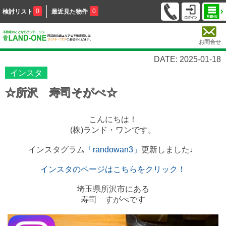
0
0
検討リスト
最近見た物件
お問合せ
DATE: 2025-01-18
インスタ
☆所沢 寿司そがべ☆
こんにちは！
(株)ランド・ワンです。
インスタグラム
「randowan3」
更新しました♩
インスタのページはこちらをクリック！
埼玉県所沢市にある
寿司 すがべです