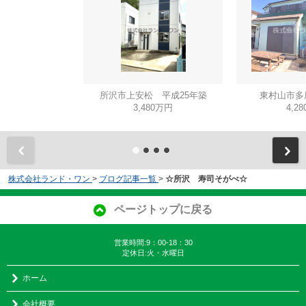
所沢市上安松 平成25年築
東村山市多
3,480万円
4,2
株式会社ランド・ワン
>
ブログ記事一覧
>
☆所沢 寿司そがべ☆
ページトップに戻る
営業時間:9：00-18：30
定休日:火・水曜日
ホーム
会社概要