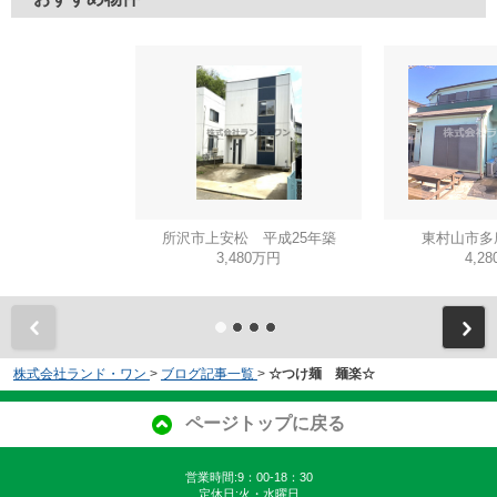
所沢市上安松 平成25年築
東村山市多
3,480万円
4,2
株式会社ランド・ワン
>
ブログ記事一覧
>
☆つけ麺 麺楽☆
ページトップに戻る
営業時間:9：00-18：30
定休日:火・水曜日