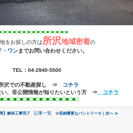
□■□■□■□■□■□■□■□■
□■
□■
所沢
地域密着
地をお探しの方は
の
ド・ワン
までお問い合わせください。
TEL：
04-2940-5500
○所沢での不動産探し ⇒
コチラ
たい、非公開情報が知りたいという方 ⇒
コチラ
□■□■□■□■□■□■□■□■□■
□
記事一覧
木間】解体工事完了
☆収納豊富なパントリー☆｜次へ ≫