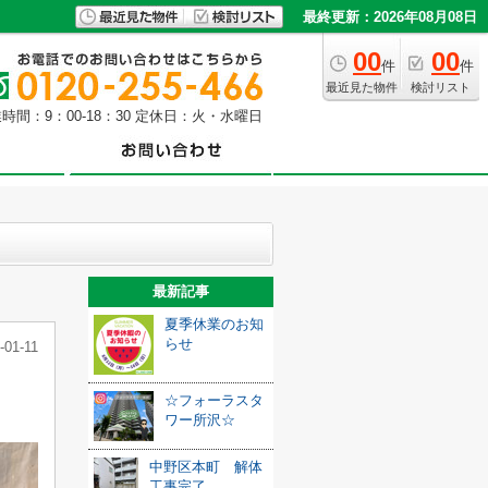
最終更新：2026年08月08日
00
00
件
件
最近見た物件
検討リスト
時間：9：00-18：30 定休日：火・水曜日
最新記事
夏季休業のお知
らせ
-01-11
☆フォーラスタ
ワー所沢☆
中野区本町 解体
工事完了