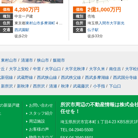
4,280万円
2億1,000万円
価格
価格
種別
中古一戸建
種別
売地
住所
東京都
東村山市
多摩湖町
４丁目
住所
埼玉県
入間市
大字新光
交通
西武園駅
交通
仏子駅
徒歩2分
徒歩33分
東村山市
/
清瀬市
/
狭山市
/
飯能市
ケ丘
/
大字上安松
/
中里
/
大字山口
/
大字北秋津
/
大字久米
/
南住吉
/
大字松
武新宿線
/
武蔵野線
/
西武狭山線
/
西武秩父線
/
西武多摩湖線
/
西武国分寺線
新所沢
/
新秋津
/
西所沢
/
清瀬
/
秋津
/
武蔵藤沢
/
小手指
/
下山口
所沢市周辺の不動産情報は株式会
下の新築戸建
お問い合わせ
任せを！
上
スタッフ紹介
周辺施設
埼玉県所沢市宮本町１丁目4-23 KBS所沢1
お客様の声
TEL:04-2940-5500
物件カタログ
FAX:04-2940-5501