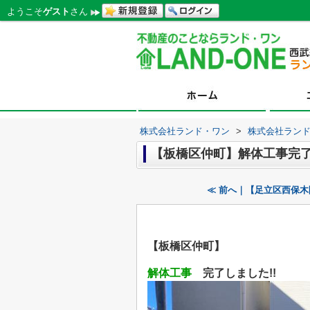
ようこそ
ゲスト
さん
株式会社ランド・ワン
>
株式会社ラン
【板橋区仲町】解体工事完
≪ 前へ｜【足立区西保
【板橋区仲町】
解体工事
完了しました!!