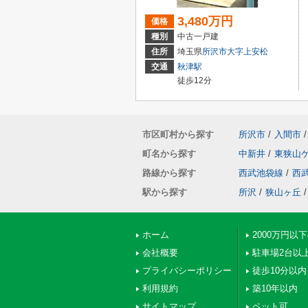
3,480万円
価格
種別
中古一戸建
住所
埼玉県
所沢市
大字上安松
交通
秋津駅
徒歩12分
市区町村から探す
所沢市
/
入間市
/
町名から探す
中新井
/
東狭山
路線から探す
西武池袋線
/
西
駅から探す
所沢
/
狭山ヶ丘
/
ホーム
2000万円以
会社概要
駐車場2台以
プライバシーポリシー
徒歩10分以内
利用規約
築10年以内
サイトマップ
ペット可