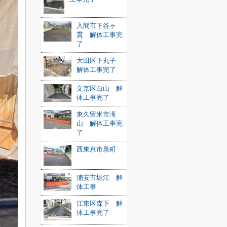
入間市下谷ヶ
貫 解体工事完
了
大田区下丸子
解体工事完了
文京区白山 解
体工事完了
東久留米市滝
山 解体工事完
了
西東京市泉町
浦安市堀江 解
体工事
江東区森下 解
体工事完了