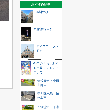
おすすめ記事
満開の桜!!
京都旅行☆彡
ディズニーラン
ド✨
今年の『わくわく
トコ夏ランド』に
ついて
☆飯能市・中藤
上郷☆
墨田区京島 解
体工事
☆飯能市・下名