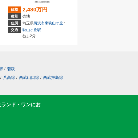
2,480万円
価格
種別
売地
住所
埼玉県
所沢市
東狭山ケ丘
１丁目
交通
狭山ヶ丘駅
徒歩2分
郷
/
若狭
/
八高線
/
西武山口線
/
西武拝島線
社ランド・ワンにお
F