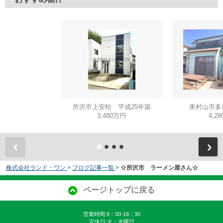
所沢市上安松 平成25年築
東村山市多
3,480万円
4,2
株式会社ランド・ワン
>
ブログ記事一覧
>
☆所沢市 ラーメン屋さん☆
ページトップに戻る
営業時間:9：00-18：30
定休日:火・水曜日