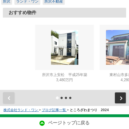
所沢
ランド・ワン
所沢不動産
おすすめ物件
所沢市上安松 平成25年築
東村山市多
3,480万円
4,2
株式会社ランド・ワン
>
ブログ記事一覧
>
ところざわまつり 2024
ページトップに戻る