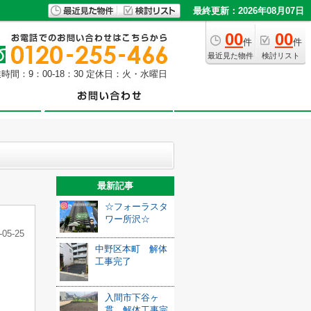
最終更新：2026年08月07日
00
00
件
件
最近見た物件
検討リスト
時間：9：00-18：30 定休日：火・水曜日
最新記事
☆フォーラスタ
ワー所沢☆
-05-25
中野区本町 解体
工事完了
入間市下谷ヶ
貫 解体工事完