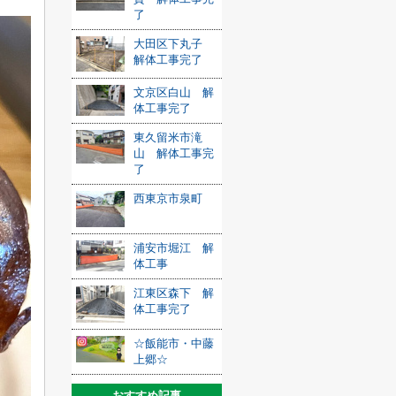
了
大田区下丸子
解体工事完了
文京区白山 解
体工事完了
東久留米市滝
山 解体工事完
了
西東京市泉町
浦安市堀江 解
体工事
江東区森下 解
体工事完了
☆飯能市・中藤
上郷☆
おすすめ記事