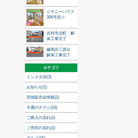
☆サニーハウス
306号室☆
吉祥寺北町 解
体工事完了
練馬区三原台
解体工事完了
カテゴリ
インスタ(413)
お知らせ(1)
現地販売会情報(1)
今週のチラシ(16)
ご購入の流れ(1)
ご売却の流れ(1)
グルメ(15)