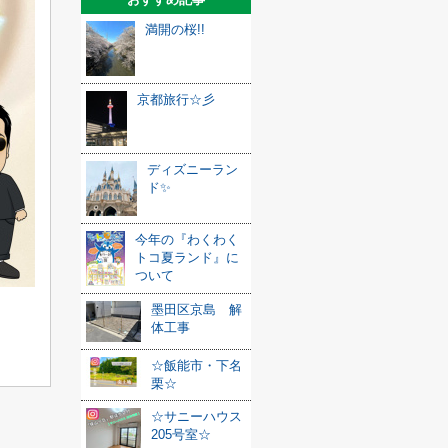
満開の桜!!
京都旅行☆彡
ディズニーラン
ド✨
今年の『わくわく
トコ夏ランド』に
ついて
墨田区京島 解
体工事
☆飯能市・下名
栗☆
☆サニーハウス
205号室☆