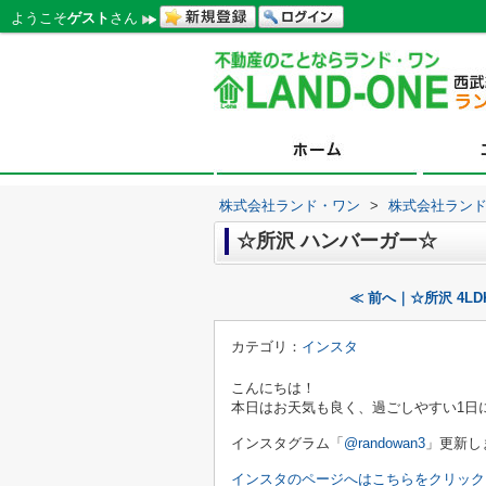
ようこそ
ゲスト
さん
株式会社ランド・ワン
>
株式会社ラン
☆所沢 ハンバーガー☆
≪ 前へ｜☆所沢 4L
カテゴリ：
インスタ
こんにちは！
本日はお天気も良く、過ごしやすい1日
インスタグラム「
@randowan3
」更新し
インスタのページへはこちらをクリック