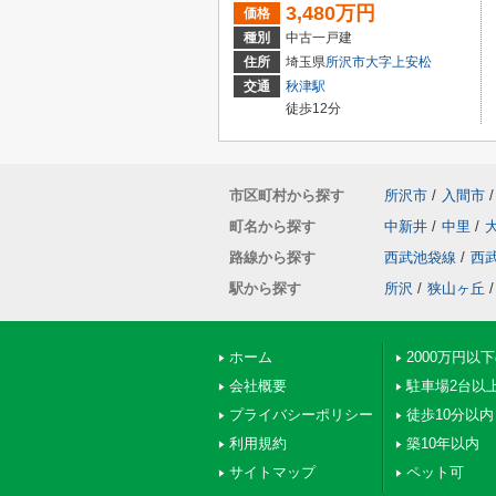
3,480万円
価格
種別
中古一戸建
住所
埼玉県
所沢市
大字上安松
交通
秋津駅
徒歩12分
市区町村から探す
所沢市
/
入間市
/
町名から探す
中新井
/
中里
/
路線から探す
西武池袋線
/
西
駅から探す
所沢
/
狭山ヶ丘
/
ホーム
2000万円以
会社概要
駐車場2台以
プライバシーポリシー
徒歩10分以内
利用規約
築10年以内
サイトマップ
ペット可