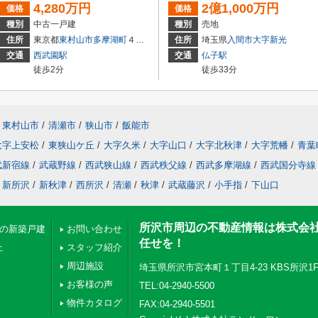
4,280万円
2億1,000万円
価格
価格
種別
中古一戸建
種別
売地
住所
東京都
東村山市
多摩湖町
４丁目
住所
埼玉県
入間市
大字新光
交通
西武園駅
交通
仏子駅
徒歩2分
徒歩33分
東村山市
/
清瀬市
/
狭山市
/
飯能市
大字上安松
/
東狭山ケ丘
/
大字久米
/
大字山口
/
大字北秋津
/
大字荒幡
/
青葉
武新宿線
/
武蔵野線
/
西武狭山線
/
西武秩父線
/
西武多摩湖線
/
西武国分寺線
新所沢
/
新秋津
/
西所沢
/
清瀬
/
秋津
/
武蔵藤沢
/
小手指
/
下山口
所沢市周辺の不動産情報は株式会
下の新築戸建
お問い合わせ
任せを！
上
スタッフ紹介
周辺施設
埼玉県所沢市宮本町１丁目4-23 KBS所沢1
お客様の声
TEL:04-2940-5500
物件カタログ
FAX:04-2940-5501