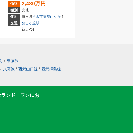
2,480万円
価格
種別
売地
住所
埼玉県
所沢市
東狭山ケ丘
１丁目
交通
狭山ヶ丘駅
徒歩2分
町
/
東藤沢
/
八高線
/
西武山口線
/
西武拝島線
社ランド・ワンにお
F