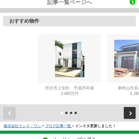
記事一覧ページへ
おすすめ物件
所沢市上安松 平成25年築
東村山市多
3,480万円
4,2
株式会社ランド・ワン
>
ブログ記事一覧
>
インスタ更新しました！