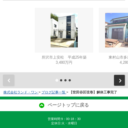
所沢市上安松 平成25年築
東村山市多
3,480万円
4,2
株式会社ランド・ワン
>
ブログ記事一覧
>
【世田谷区弦巻】解体工事完了
ページトップに戻る
営業時間:9：00-18：30
定休日:火・水曜日