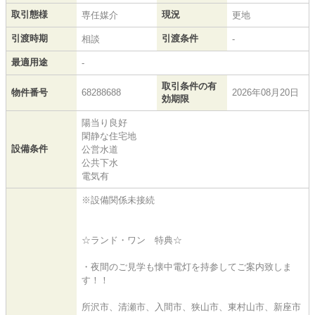
取引態様
現況
専任媒介
更地
引渡時期
引渡条件
相談
-
最適用途
-
取引条件の有
物件番号
68288688
2026年08月20日
効期限
陽当り良好
閑静な住宅地
設備条件
公営水道
公共下水
電気有
※設備関係未接続
☆ランド・ワン 特典☆
・夜間のご見学も懐中電灯を持参してご案内致しま
す！！
所沢市、清瀬市、入間市、狭山市、東村山市、新座市