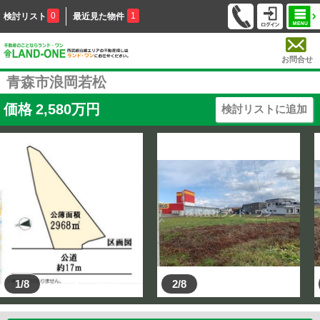
0
1
検討リスト
最近見た物件
お問合せ
青森市浪岡若松
価格
2,580
万円
検討リストに追加
1/8
2/8