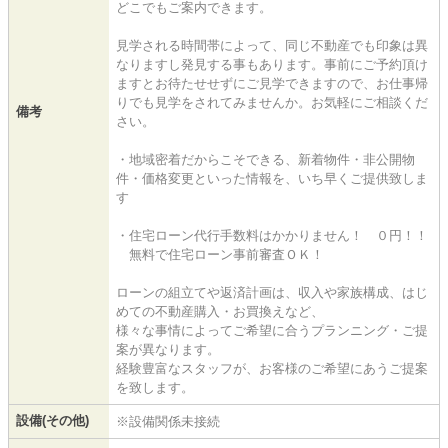
どこでもご案内できます。
見学される時間帯によって、同じ不動産でも印象は異
なりますし発見する事もあります。事前にご予約頂け
ますとお待たせせずにご見学できますので、お仕事帰
りでも見学をされてみませんか。お気軽にご相談くだ
備考
さい。
・地域密着だからこそできる、新着物件・非公開物
件・価格変更といった情報を、いち早くご提供致しま
す
・住宅ローン代行手数料はかかりません！ ０円！！
無料で住宅ローン事前審査ＯＫ！
ローンの組立てや返済計画は、収入や家族構成、はじ
めての不動産購入・お買換えなど、
様々な事情によってご希望に合うプランニング・ご提
案が異なります。
経験豊富なスタッフが、お客様のご希望にあうご提案
を致します。
設備(その他)
※設備関係未接続