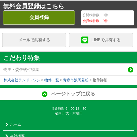
無料会員登録はこちら
公開物件数：
0
件
会員登録
会員物件数：
0
件
メールで共有する
LINEで共有する
こだわり特集
売主・委任物件特集
株式会社ランド・ワン
>
物件一覧
>
青森市浪岡若松
>
物件詳細
ページトップに戻る
営業時間:9：00-18：30
定休日:火・水曜日
ホーム
会社概要