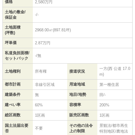
価格
2,580万円
土地の敷金/
-/-
保証金
土地面積
2968.00㎡(897.81坪)
(坪数)
坪単価
2.87万円
私道負担面積/
-/無
セットバック
一方(西 公道 17.0
土地権利
所有権
接道状況
m)
都市計画
用途地域
非線引区域
第一種住居
建築条件
地目/地勢
無
田/-
建ぺい率
容積率
60%
200%
総区画数
販売区画数
1区画
1区画
国土法届出要
その他の法令
景観法/都市再生
不要
否
上の制限
特別地区/農地法