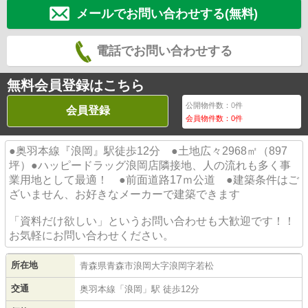
メールでお問い合わせする(無料)
電話でお問い合わせする
無料会員登録はこちら
公開物件数：
0
件
会員登録
会員物件数：
0
件
●奥羽本線『浪岡』駅徒歩12分 ●土地広々2968㎡（897
坪）●ハッピードラッグ浪岡店隣接地、人の流れも多く事
業用地として最適！ ●前面道路17ｍ公道 ●建築条件はご
ざいません、お好きなメーカーで建築できます
「資料だけ欲しい」というお問い合わせも大歓迎です！！
お気軽にお問い合わせください。
所在地
青森県
青森市
浪岡大字浪岡
字若松
交通
奥羽本線
「
浪岡
」駅 徒歩12分