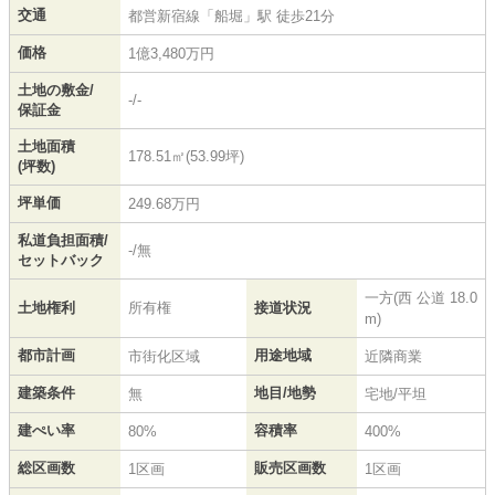
交通
都営新宿線
「
船堀
」駅 徒歩21分
価格
1億3,480万円
土地の敷金/
-/-
保証金
土地面積
178.51㎡(53.99坪)
(坪数)
坪単価
249.68万円
私道負担面積/
-/無
セットバック
一方(西 公道 18.0
土地権利
所有権
接道状況
m)
都市計画
用途地域
市街化区域
近隣商業
建築条件
地目/地勢
無
宅地/平坦
建ぺい率
容積率
80%
400%
総区画数
販売区画数
1区画
1区画