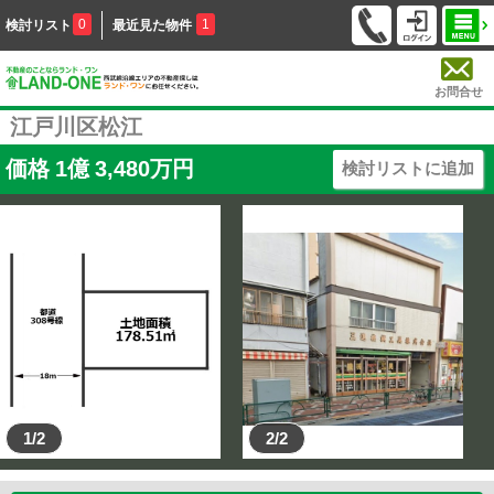
0
1
検討リスト
最近見た物件
お問合せ
江戸川区松江
価格
1
億
3,480
万円
検討リストに追加
1/2
2/2