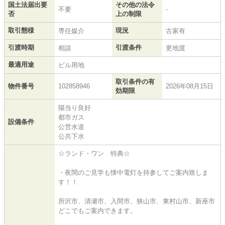
国土法届出要
その他の法令
不要
-
否
上の制限
取引態様
現況
専任媒介
古家有
引渡時期
引渡条件
相談
更地渡
最適用途
ビル用地
取引条件の有
物件番号
102858946
2026年08月15日
効期限
陽当り良好
都市ガス
設備条件
公営水道
公共下水
☆ランド・ワン 特典☆
・夜間のご見学も懐中電灯を持参してご案内致しま
す！！
所沢市、清瀬市、入間市、狭山市、東村山市、新座市
どこでもご案内できます。