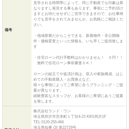
見学される時間帯によって、同じ不動産でも印象は異
なりますし発見する事もあります。事前にご予約頂け
ますとお待たせせずにご見学できますので、お仕事帰
りでも見学をされてみませんか。お気軽にご相談くだ
さい。
備考
・地域密着だからこそできる、新着物件・非公開物
件・価格変更といった情報を、いち早くご提供致しま
す
・住宅ローン代行手数料はかかりません！ ０円！！
無料で住宅ローン事前審査ＯＫ！
ローンの組立てや返済計画は、収入や家族構成、はじ
めての不動産購入・お買換えなど、
様々な事情によってご希望に合うプランニング・ご提
案が異なります。
経験豊富なスタッフが、お客様のご希望にあうご提案
を致します。
株式会社ランド・ワン
埼玉県所沢市宮本町１丁目4-23 KBS所沢1F
TEL:0120-255-466
埼玉県知事 (3) 第22729号