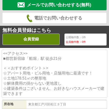
メールでお問い合わせする(無料)
電話でお問い合わせする
無料会員登録はこちら
公開物件数：
0
件
会員登録
会員物件数：
0
件
<<アクセス>>
■都営新宿線「船堀」駅 徒歩21分
＜＜おすすめポイント＞>
☆アパート用地・ビル用地・店舗用地に最適です！
☆土地178.51㎡の整形地
☆解体費用の掛からない更地渡し
☆建築条件はございません、お好きなハウスメーカーで建
築できます
所在地
東京都
江戸川区
松江
３丁目