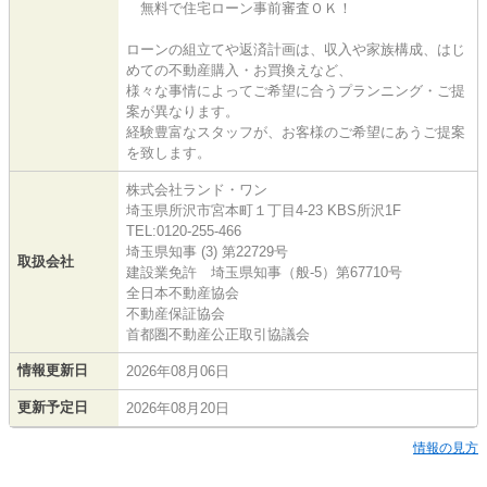
無料で住宅ローン事前審査ＯＫ！
ローンの組立てや返済計画は、収入や家族構成、はじ
めての不動産購入・お買換えなど、
様々な事情によってご希望に合うプランニング・ご提
案が異なります。
経験豊富なスタッフが、お客様のご希望にあうご提案
を致します。
株式会社ランド・ワン
埼玉県所沢市宮本町１丁目4-23 KBS所沢1F
TEL:0120-255-466
埼玉県知事 (3) 第22729号
取扱会社
建設業免許 埼玉県知事（般-5）第67710号
全日本不動産協会
不動産保証協会
首都圏不動産公正取引協議会
情報更新日
2026年08月06日
更新予定日
2026年08月20日
情報の見方