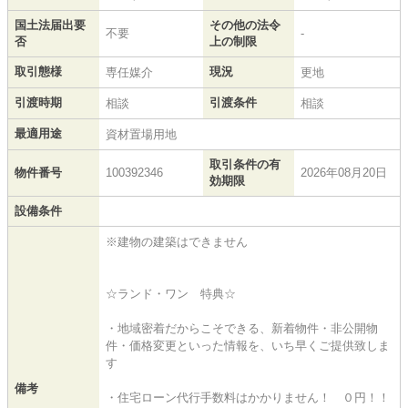
国土法届出要
その他の法令
不要
-
否
上の制限
取引態様
現況
専任媒介
更地
引渡時期
引渡条件
相談
相談
最適用途
資材置場用地
取引条件の有
物件番号
100392346
2026年08月20日
効期限
設備条件
※建物の建築はできません
☆ランド・ワン 特典☆
・地域密着だからこそできる、新着物件・非公開物
件・価格変更といった情報を、いち早くご提供致しま
す
備考
・住宅ローン代行手数料はかかりません！ ０円！！