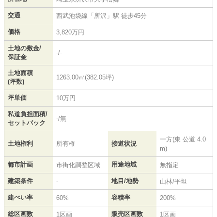
交通
西武池袋線
「
所沢
」駅 徒歩45分
価格
3,820万円
土地の敷金/
-/-
保証金
土地面積
1263.00㎡(382.05坪)
(坪数)
坪単価
10万円
私道負担面積/
-/無
セットバック
一方(東 公道 4.0
土地権利
所有権
接道状況
m)
都市計画
用途地域
市街化調整区域
無指定
建築条件
地目/地勢
-
山林/平坦
建ぺい率
容積率
60%
200%
総区画数
販売区画数
1区画
1区画