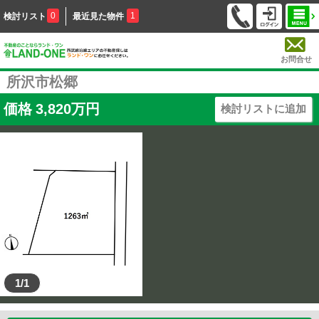
0
1
検討リスト
最近見た物件
お問合せ
所沢市松郷
価格
3,820
万円
検討リストに追加
1/1