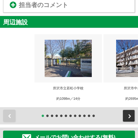
担当者のコメント
周辺施設
所沢市立若松小学校
所沢市中
約1098m／14分
約2695
前
メールでお問い合わせする(無料)