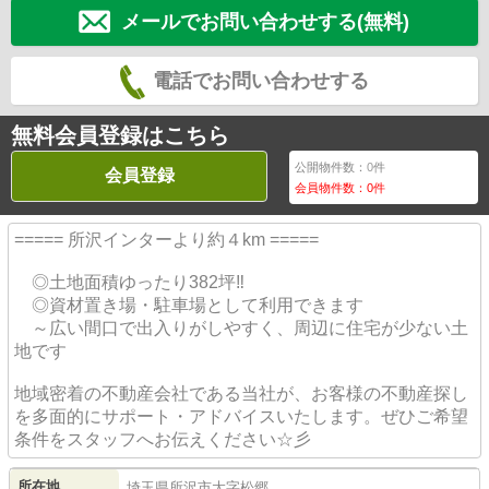
メールでお問い合わせする(無料)
電話でお問い合わせする
無料会員登録はこちら
公開物件数：
0
件
会員登録
会員物件数：
0
件
===== 所沢インターより約４km =====
◎土地面積ゆったり382坪‼
◎資材置き場・駐車場として利用できます
～広い間口で出入りがしやすく、周辺に住宅が少ない土
地です
地域密着の不動産会社である当社が、お客様の不動産探し
を多面的にサポート・アドバイスいたします。ぜひご希望
条件をスタッフへお伝えください☆彡
所在地
埼玉県
所沢市
大字松郷