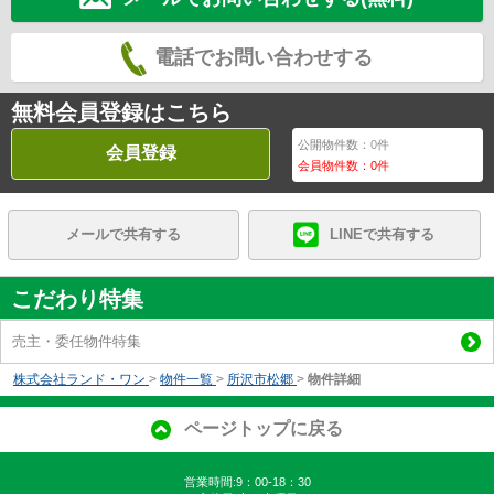
電話でお問い合わせする
無料会員登録はこちら
公開物件数：
0
件
会員登録
会員物件数：
0
件
メールで共有する
LINEで共有する
こだわり特集
売主・委任物件特集
株式会社ランド・ワン
>
物件一覧
>
所沢市松郷
>
物件詳細
ページトップに戻る
営業時間:9：00-18：30