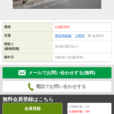
価格
4,580万円
交通
西武池袋線
「
入間市
」駅 徒歩8分
間取り
4LDK(180.52㎡)
(建物面積)
築年月
1991年 3月(築35年)
メールでお問い合わせする(無料)
電話でお問い合わせする
無料会員登録はこちら
公開物件数：
0
件
会員登録
会員物件数：
0
件