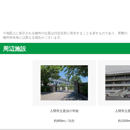
※地図上に表示される物件の位置は付近住所に所在することを表すものであり、実際の
物件所在地とは異なる場合がございます。
周辺施設
入間市立黒須小学校
入間市立
約806m／11分
約1926