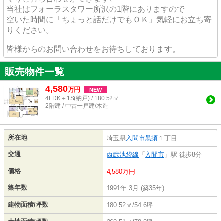
当社はフォーラスタワー所沢の1階にありますので
空いた時間に「ちょっと話だけでもＯＫ」気軽にお立ち寄
りください。
皆様からのお問い合わせをお待ちしております。
販売物件一覧
4,580
万
円
NEW
4LDK＋1S(納戸) / 180.52㎡
2階建 / 中古一戸建/木造
所在地
埼玉県
入間市
黒須
１丁目
交通
西武池袋線
「
入間市
」駅 徒歩8分
価格
4,580万円
築年数
1991年 3月 (築35年)
建物面積/坪数
180.52㎡/54.6坪