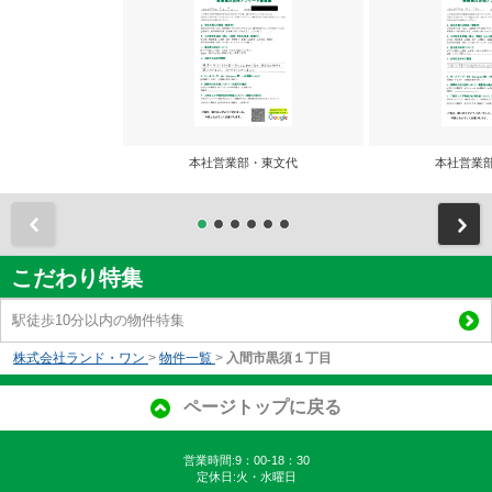
本社営業部・東文代
本社営業
前
こだわり特集
駅徒歩10分以内の物件特集
株式会社ランド・ワン
>
物件一覧
>
入間市黒須１丁目
ページトップに戻る
営業時間:9：00-18：30
定休日:火・水曜日