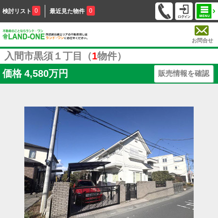
0
0
検討リスト
最近見た物件
お問合せ
入間市黒須１丁目（
1
物件）
価格
4,580万円
販売情報を確認