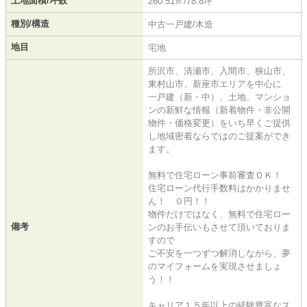
土地面積/坪数
260.51㎡/78.8坪
種別/構造
中古一戸建/木造
地目
宅地
所沢市、清瀬市、入間市、狭山市、
東村山市、新座市エリアを中心に
一戸建（新・中）、土地、マンショ
ンの新鮮な情報（新着物件・非公開
物件・価格変更）をいち早くご提供
し地域密着ならではのご提案ができ
ます。
無料で住宅ローン事前審査ＯＫ！
住宅ローン代行手数料はかかりませ
ん！ ０円！！
物件だけではなく、無料で住宅ロー
備考
ンのお手伝いもさせて頂いておりま
すので
ご不安を一つずつ解消しながら、夢
のマイフォームを実現させましょ
う！！
キャリア１５年以上の経験豊富なス