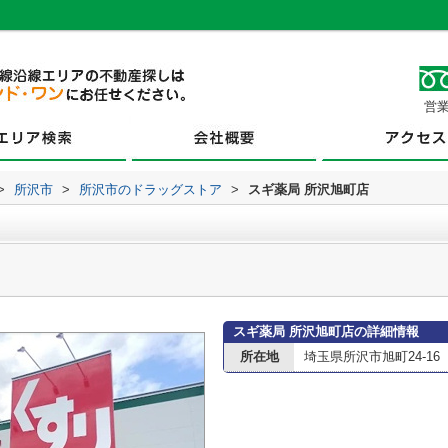
営業
>
所沢市
>
所沢市のドラッグストア
>
スギ薬局 所沢旭町店
スギ薬局 所沢旭町店の詳細情報
所在地
埼玉県所沢市旭町24-16