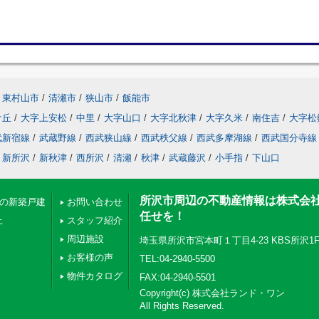
東村山市
/
清瀬市
/
狭山市
/
飯能市
ケ丘
/
大字上安松
/
中里
/
大字山口
/
大字北秋津
/
大字久米
/
南住吉
/
大字松
武新宿線
/
武蔵野線
/
西武狭山線
/
西武秩父線
/
西武多摩湖線
/
西武国分寺線
新所沢
/
新秋津
/
西所沢
/
清瀬
/
秋津
/
武蔵藤沢
/
小手指
/
下山口
所沢市周辺の不動産情報は株式会
下の新築戸建
お問い合わせ
任せを！
上
スタッフ紹介
周辺施設
埼玉県所沢市宮本町１丁目4-23 KBS所沢1
お客様の声
TEL:04-2940-5500
物件カタログ
FAX:04-2940-5501
Copyright(c) 株式会社ランド・ワン
All Rights Reserved.