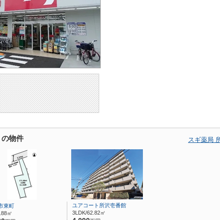
くの物件
スギ薬局 
ユアコート所沢壱番館
市東町
3LDK/62.82㎡
1.88㎡