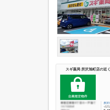
スギ薬局 所沢旭町店の近
所沢
-/17