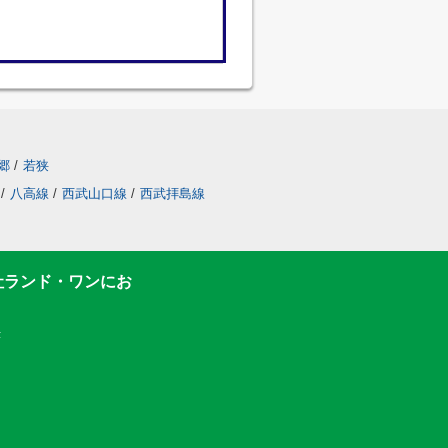
郷
/
若狭
/
八高線
/
西武山口線
/
西武拝島線
社ランド・ワンにお
F