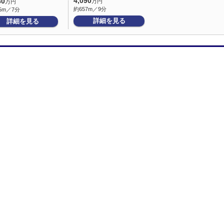
4,090
80
万円
万円
約657m／9分
5m／7分
詳細を見る
詳細を見る