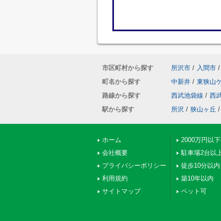
市区町村から探す
所沢市
/
入間市
/
町名から探す
中新井
/
東狭山
路線から探す
西武池袋線
/
西
駅から探す
所沢
/
狭山ヶ丘
/
ホーム
2000万円以
会社概要
駐車場2台以
プライバシーポリシー
徒歩10分以内
利用規約
築10年以内
サイトマップ
ペット可