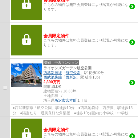
会員限定物件
こちらの物件は無料会員登録により閲覧が可能にな
ります。
会員限定物件
こちらの物件は無料会員登録により閲覧が可能にな
ります。
売買｜中古マンション
ライオンズガーデン航空公園
西武新宿線
「
航空公園
」駅 徒歩10分
西武池袋線
「
西所沢
」駅 徒歩13分
2,890万円
間取:
3LDK
建物面積:
- / 18.33坪
土地面積:
- / -
埼玉県
所沢市
宮本町
１丁目
●西武新宿線「航空公園」駅徒歩10分 ●西武池袋線「西所沢」駅徒歩13
分 ●陽当たり・通風良好な角部屋 ●徒歩10分圏内に小学校・中学校 ●
オートロック・宅配ボックスあり ●2026年６...
会員限定物件
こちらの物件は無料会員登録により閲覧が可能にな