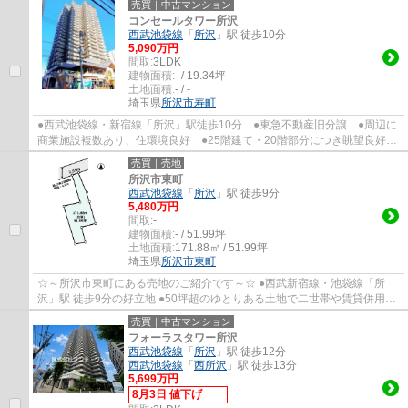
売買｜中古マンション
コンセールタワー所沢
西武池袋線
「
所沢
」駅 徒歩10分
5,090万円
間取:
3LDK
建物面積:
- / 19.34坪
土地面積:
- / -
埼玉県
所沢市
寿町
●西武池袋線・新宿線「所沢」駅徒歩10分 ●東急不動産旧分譲 ●周辺に
商業施設複数あり、住環境良好 ●25階建て・20階部分につき眺望良好
●水回りを集約した家事動線の良い間取り ●...
売買｜売地
所沢市東町
西武池袋線
「
所沢
」駅 徒歩9分
5,480万円
間取:
-
建物面積:
- / 51.99坪
土地面積:
171.88㎡ / 51.99坪
埼玉県
所沢市
東町
☆～所沢市東町にある売地のご紹介です～☆ ●西武新宿線・池袋線「所
沢」駅 徒歩9分の好立地 ●50坪超のゆとりある土地で二世帯や賃貸併用な
ど幅広くプランニング可能 ●都心のアクセス良...
売買｜中古マンション
フォーラスタワー所沢
西武池袋線
「
所沢
」駅 徒歩12分
西武池袋線
「
西所沢
」駅 徒歩13分
5,699万円
8月3日 値下げ