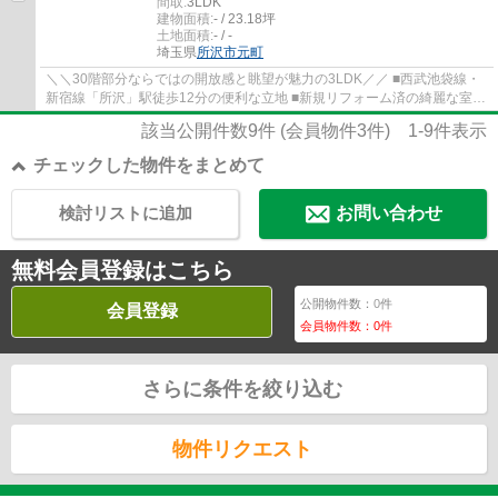
間取:
3LDK
建物面積:
- / 23.18坪
土地面積:
- / -
埼玉県
所沢市
元町
＼＼30階部分ならではの開放感と眺望が魅力の3LDK／／ ■西武池袋線・
新宿線「所沢」駅徒歩12分の便利な立地 ■新規リフォーム済の綺麗な室内
■大切なペットと一緒に暮らせます（細則有...
該当公開件数
9
件 (会員物件
3
件)
1-9
件表示
チェックした物件をまとめて
検討リストに追加
お問い合わせ
無料会員登録はこちら
公開物件数：
0
件
会員登録
会員物件数：
0
件
さらに条件を絞り込む
物件リクエスト