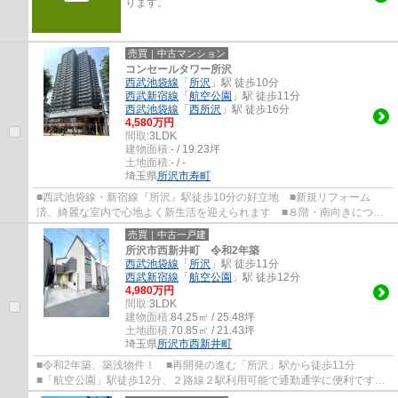
ります。
売買｜中古マンション
コンセールタワー所沢
西武池袋線
「
所沢
」駅 徒歩10分
西武新宿線
「
航空公園
」駅 徒歩11分
西武池袋線
「
西所沢
」駅 徒歩16分
4,580万円
間取:
3LDK
建物面積:
- / 19.23坪
土地面積:
- / -
埼玉県
所沢市
寿町
■西武池袋線・新宿線『所沢』駅徒歩10分の好立地 ■新規リフォーム
済、綺麗な室内で心地よく新生活を迎えられます ■８階・南向きにつ
き、陽当たり良好 ■総戸数253戸のビックコミュニ...
売買｜中古一戸建
所沢市西新井町 令和2年築
西武池袋線
「
所沢
」駅 徒歩11分
西武新宿線
「
航空公園
」駅 徒歩12分
4,980万円
間取:
3LDK
建物面積:
84.25㎡ / 25.48坪
土地面積:
70.85㎡ / 21.43坪
埼玉県
所沢市
西新井町
■令和2年築、築浅物件！ ■再開発の進む「所沢」駅から徒歩11分
■「航空公園」駅徒歩12分、２路線２駅利用可能で通勤通学に便利です
■南西道路につき、陽当たり良好 ■全居室6帖以上...