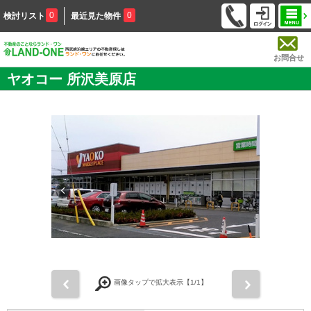
0
0
検討リスト
最近見た物件
お問合せ
ヤオコー 所沢美原店
前
次
画像タップで拡大表示【
1
/1】