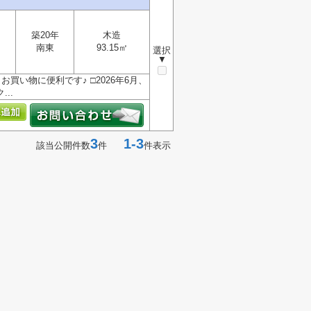
築20年
木造
南東
93.15㎡
選択
▼
買い物に便利です♪ □2026年6月、
..
3
1-3
該当公開件数
件
件表示