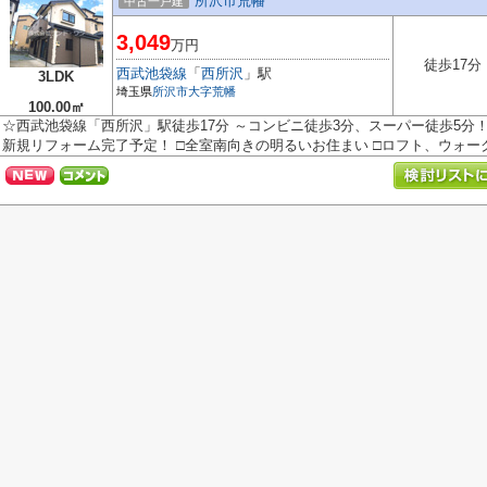
所沢市荒幡
中古一戸建
3,049
万円
徒歩17分
西武池袋線
「
西所沢
」駅
3LDK
埼玉県
所沢市
大字荒幡
100.00㎡
☆西武池袋線「西所沢」駅徒歩17分 ～コンビニ徒歩3分、スーパー徒歩5分！お
新規リフォーム完了予定！ □全室南向きの明るいお住まい □ロフト、ウォーク.