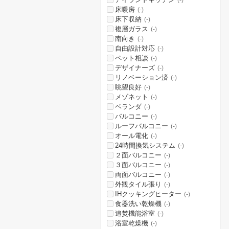
(-)
床暖房
(-)
床下収納
(-)
複層ガラス
(-)
南向き
(-)
自由設計対応
(-)
ペット相談
(-)
デザイナーズ
(-)
リノベーション済
(-)
眺望良好
(-)
メゾネット
(-)
ベランダ
(-)
バルコニー
(-)
ルーフバルコニー
(-)
オール電化
(-)
24時間換気システム
(-)
２面バルコニー
(-)
３面バルコニー
(-)
両面バルコニー
(-)
外観タイル張り
(-)
IHクッキングヒーター
(-)
食器洗い乾燥機
(-)
追焚機能浴室
(-)
浴室乾燥機
(-)