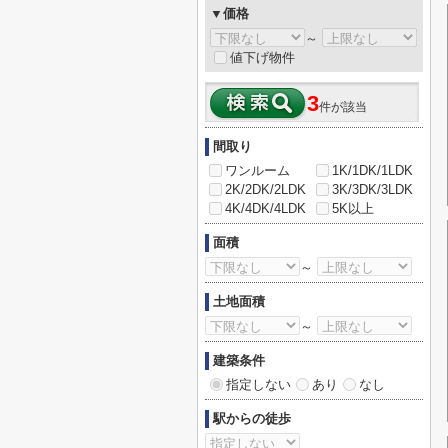
▼価格
～
値下げ物件
3
件が該当
間取り
ワンルーム
1K/1DK/1LDK
2K/2DK/2LDK
3K/3DK/3LDK
4K/4DK/4LDK
5K以上
面積
～
土地面積
～
建築条件
指定しない
あり
なし
駅からの徒歩