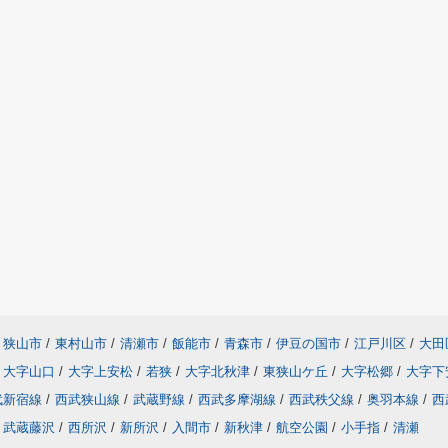
狭山市
/
東村山市
/
清瀬市
/
飯能市
/
青森市
/
伊豆の国市
/
江戸川区
/
大田
大字山口
/
大字上安松
/
若狭
/
大字北秋津
/
東狭山ケ丘
/
大字松郷
/
大字下
武新宿線
/
西武狭山線
/
武蔵野線
/
西武多摩湖線
/
西武秩父線
/
奥羽本線
/
西
武蔵藤沢
/
西所沢
/
新所沢
/
入間市
/
新秋津
/
航空公園
/
小手指
/
清瀬