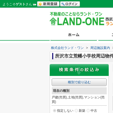
ようこそ
ゲスト
さん
株式会社ランド・ワン
>
周辺施設案内
所沢市立荒幡小学校周辺物
種別で絞り込む
現在の種別
戸建(売買),土地(売買),マンション(売
買)
指定しない
新築
中古