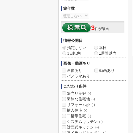
築年数
3
件が該当
情報公開日
指定しない
本日
3日以内
1週間以内
画像・動画あり
画像あり
動画あり
パノラマあり
こだわり条件
陽当り良好
(-)
閑静な住宅地
(-)
リフォーム済
(-)
輸入住宅
(-)
二世帯住宅
(-)
システムキッチン
(-)
対面式キッチン
(-)
アイランドキッチン