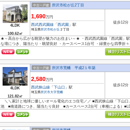
所沢市松が丘2丁目
中古一戸建
1,690
万円
徒歩12分
西武西武園線
「
西武園
」駅
4LDK
埼玉県
所沢市
松が丘
２丁目
100.62㎡
★～高台から広がる眺望が魅力のお住まい～★ ・西武西武園線「西武園」駅 
な壇につき、陽当たり・眺望良好 ・カースペース1台可 ・緑豊かな四季折々..
所沢市荒幡 平成2１年築
中古一戸建
2,580
万円
徒歩12分
西武狭山線
「
下山口
」駅
4LDK
埼玉県
所沢市
大字荒幡
121.82㎡
＼＼家計と地球に優しいオール電化のエコ住宅／／ ■西武狭山線「下山口」
池 ■南道路につき、陽当たり良好 ■カースペース2台可（車種による）■LDK