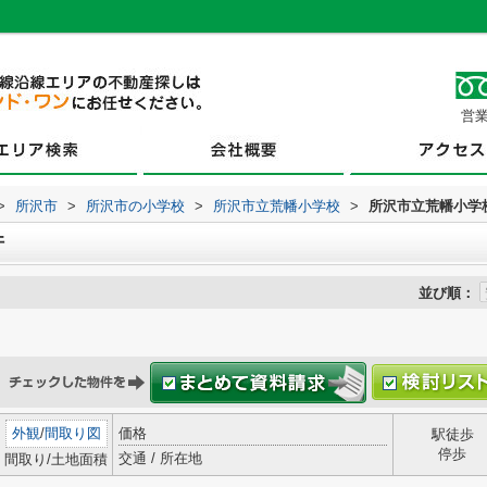
営業
>
所沢市
>
所沢市の小学校
>
所沢市立荒幡小学校
>
所沢市立荒幡小学
件
並び順：
外観
/
間取り図
価格
駅徒歩
停歩
交通 / 所在地
間取り/土地面積