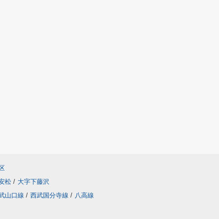
区
安松
/
大字下藤沢
武山口線
/
西武国分寺線
/
八高線