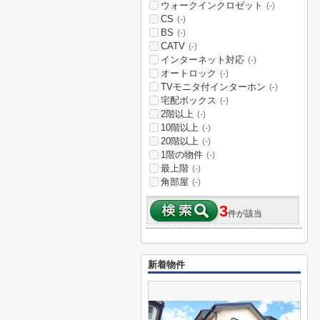
ウォークインクロゼット
(-)
CS
(-)
BS
(-)
CATV
(-)
インターネット対応
(-)
オートロック
(-)
TVモニタ付インターホン
(-)
宅配ボックス
(-)
2階以上
(-)
10階以上
(-)
20階以上
(-)
1階の物件
(-)
最上階
(-)
角部屋
(-)
3
件が該当
新着物件