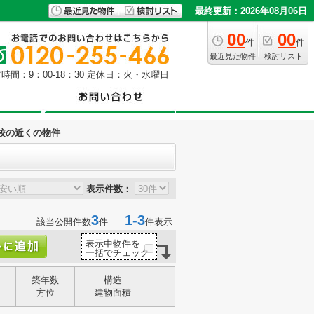
最終更新：2026年08月06日
00
00
件
件
最近見た物件
検討リスト
時間：9：00-18：30 定休日：火・水曜日
校の近くの物件
表示件数：
3
1-3
該当公開件数
件
件表示
表示中物件を
一括でチェック
築年数
構造
方位
建物面積