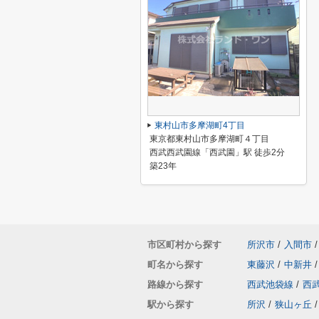
東村山市多摩湖町4丁目
東京都東村山市多摩湖町４丁目
西武西武園線「西武園」駅 徒歩2分
築23年
市区町村から探す
所沢市
/
入間市
/
町名から探す
東藤沢
/
中新井
/
路線から探す
西武池袋線
/
西
駅から探す
所沢
/
狭山ヶ丘
/