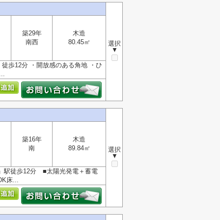
築29年
木造
南西
80.45㎡
選択
▼
徒歩12分 ・開放感のある角地 ・ひ
.
築16年
木造
南
89.84㎡
選択
▼
駅徒歩12分 ■太陽光発電＋蓄電
床...