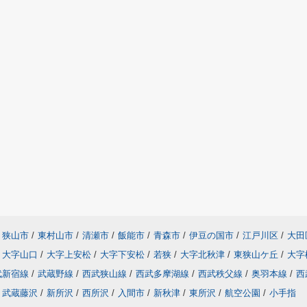
狭山市
/
東村山市
/
清瀬市
/
飯能市
/
青森市
/
伊豆の国市
/
江戸川区
/
大田
大字山口
/
大字上安松
/
大字下安松
/
若狭
/
大字北秋津
/
東狭山ケ丘
/
大字
武新宿線
/
武蔵野線
/
西武狭山線
/
西武多摩湖線
/
西武秩父線
/
奥羽本線
/
西
武蔵藤沢
/
新所沢
/
西所沢
/
入間市
/
新秋津
/
東所沢
/
航空公園
/
小手指