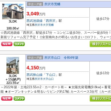
所沢市荒幡
中古一戸建
3,049
万円
徒歩17分
西武池袋線
「
西所沢
」駅
3LDK
埼玉県
所沢市
大字荒幡
100.00㎡
☆西武池袋線「西所沢」駅徒歩17分 ～コンビニ徒歩3分、スーパー徒歩5分！お
新規リフォーム完了予定！ □全室南向きの明るいお住まい □ロフト、ウォーク.
所沢市山口 令和4年築
中古一戸建
4,150
万円
徒歩13分
西武狭山線
「
下山口
」駅
3LDK
埼玉県
所沢市
大字山口
＋1S(納戸)
223.55㎡
～2022年築・土地223.55ｍ2・カーポート有～ ★太陽光発電機(9.8kw)＋
能 ★オープンキッチン＆明るいリビング約17帖 カースペース3台可（カーポ..