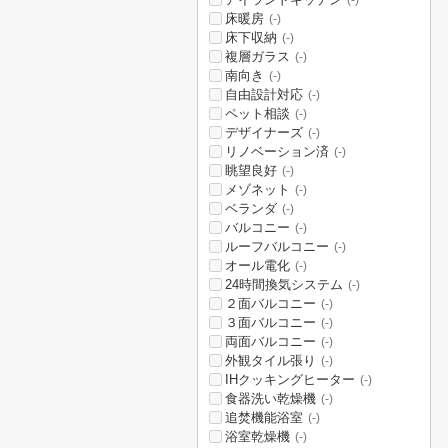
(-)
床暖房
(-)
床下収納
(-)
複層ガラス
(-)
南向き
(-)
自由設計対応
(-)
ペット相談
(-)
デザイナーズ
(-)
リノベーション済
(-)
眺望良好
(-)
メゾネット
(-)
ベランダ
(-)
バルコニー
(-)
ルーフバルコニー
(-)
オール電化
(-)
24時間換気システム
(-)
２面バルコニー
(-)
３面バルコニー
(-)
両面バルコニー
(-)
外観タイル張り
(-)
IHクッキングヒーター
(-)
食器洗い乾燥機
(-)
追焚機能浴室
(-)
浴室乾燥機
(-)