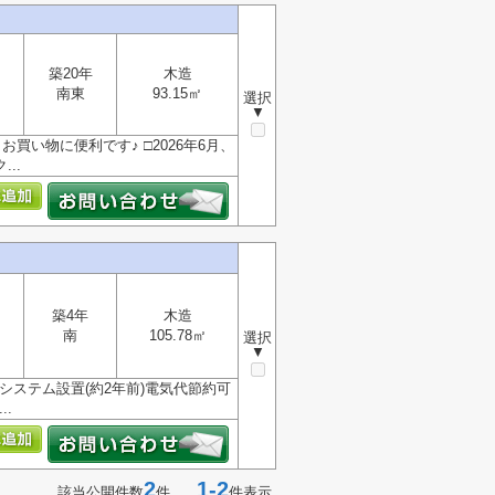
築20年
木造
南東
93.15㎡
選択
▼
買い物に便利です♪ □2026年6月、
..
築4年
木造
南
105.78㎡
選択
▼
蓄電システム設置(約2年前)電気代節約可
.
2
1-2
該当公開件数
件
件表示