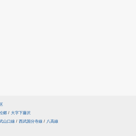
区
松郷
/
大字下藤沢
武山口線
/
西武国分寺線
/
八高線