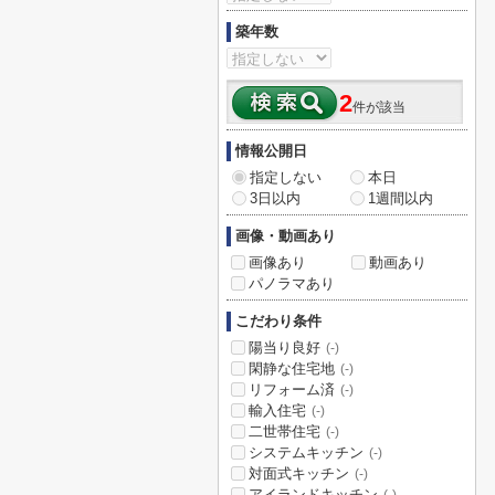
築年数
2
件が該当
情報公開日
指定しない
本日
3日以内
1週間以内
画像・動画あり
画像あり
動画あり
パノラマあり
こだわり条件
陽当り良好
(-)
閑静な住宅地
(-)
リフォーム済
(-)
輸入住宅
(-)
二世帯住宅
(-)
システムキッチン
(-)
対面式キッチン
(-)
アイランドキッチン