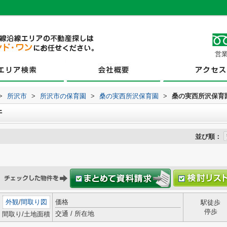
営業
>
所沢市
>
所沢市の保育園
>
桑の実西所沢保育園
>
桑の実西所沢保育
件
並び順：
外観
/
間取り図
価格
駅徒歩
停歩
交通 / 所在地
間取り/土地面積