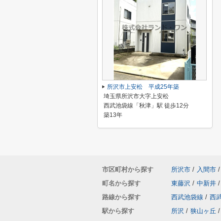
所沢市上安松 平成25年築
埼玉県所沢市大字上安松
西武池袋線「秋津」駅 徒歩12分
築13年
市区町村から探す
所沢市
/
入間市
/
町名から探す
東藤沢
/
中新井
/
路線から探す
西武池袋線
/
西
駅から探す
所沢
/
狭山ヶ丘
/