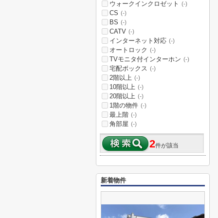
ウォークインクロゼット
(-)
CS
(-)
BS
(-)
CATV
(-)
インターネット対応
(-)
オートロック
(-)
TVモニタ付インターホン
(-)
宅配ボックス
(-)
2階以上
(-)
10階以上
(-)
20階以上
(-)
1階の物件
(-)
最上階
(-)
角部屋
(-)
2
件が該当
新着物件