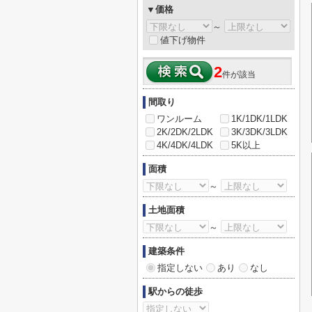
▼価格
～
値下げ物件
2
件が該当
間取り
ワンルーム
1K/1DK/1LDK
2K/2DK/2LDK
3K/3DK/3LDK
4K/4DK/4LDK
5K以上
面積
～
土地面積
～
建築条件
指定しない
あり
なし
駅からの徒歩