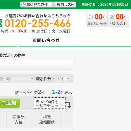
最終更新：2026年08月08日
00
00
件
件
最近見た物件
検討リスト
時間：9：00-18：30 定休日：火・水曜日
園の近くの物件
表示件数：
2
1-2
該当公開件数
件
件表示
表示中物件を
一括でチェック
築年数
構造
方位
建物面積