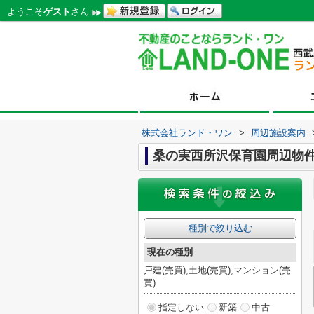
ようこそ
ゲスト
さん
株式会社ランド・ワン
>
周辺施設案内
桑の実西所沢保育園周辺物
種別で絞り込む
現在の種別
戸建(売買),土地(売買),マンション(売
買)
指定しない
新築
中古