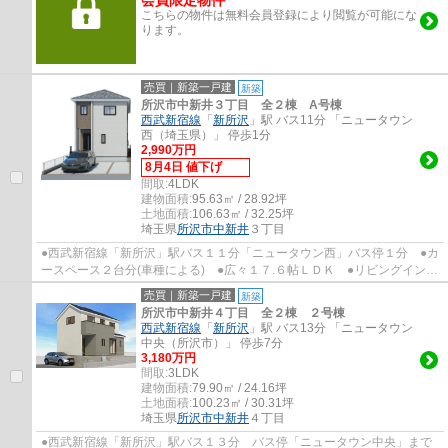
会員限定物件
こちらの物件は無料会員登録により閲覧が可能にな
ります。
売買｜新築一戸建
新築
所沢市中新井３丁目 全２棟 A号棟
西武新宿線
「
新所沢
」駅 バス11分 「ニュータウン
西（埼玉県）」 停歩1分
2,990万円
8月4日 値下げ
間取:
4LDK
建物面積:
95.63㎡ / 28.92坪
土地面積:
106.63㎡ / 32.25坪
埼玉県
所沢市
中新井
３丁目
●西武新宿線「新所沢」駅バス１１分「ニュータウン西」バス停１分 ●カ
ースペース２台分(車種による) ●広々１７.６帖ＬＤＫ ●リビングイン階
段 ●収納たっぷりW.I.C＋S.I.C＋床下収...
売買｜新築一戸建
新築
所沢市中新井４丁目 全２棟 ２号棟
西武新宿線
「
新所沢
」駅 バス13分 「ニュータウン
中央（所沢市）」 停歩7分
3,180万円
間取:
3LDK
建物面積:
79.90㎡ / 24.16坪
土地面積:
100.23㎡ / 30.31坪
埼玉県
所沢市
中新井
４丁目
●西武新宿線「新所沢」駅バス１３分 バス停「ニュータウン中央」まで