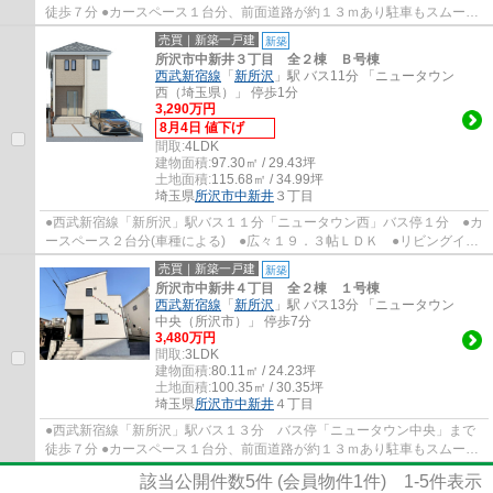
徒歩７分 ●カースペース１台分、前面道路が約１３ｍあり駐車もスムーズ
●陽当たり、通風良好 ●南向きのワイドバル...
売買｜新築一戸建
新築
所沢市中新井３丁目 全２棟 Ｂ号棟
西武新宿線
「
新所沢
」駅 バス11分 「ニュータウン
西（埼玉県）」 停歩1分
3,290万円
8月4日 値下げ
間取:
4LDK
建物面積:
97.30㎡ / 29.43坪
土地面積:
115.68㎡ / 34.99坪
埼玉県
所沢市
中新井
３丁目
●西武新宿線「新所沢」駅バス１１分「ニュータウン西」バス停１分 ●カ
ースペース２台分(車種による) ●広々１９．３帖ＬＤＫ ●リビングイン
階段 ●収納たっぷりシューズボックス＋床...
売買｜新築一戸建
新築
所沢市中新井４丁目 全２棟 １号棟
西武新宿線
「
新所沢
」駅 バス13分 「ニュータウン
中央（所沢市）」 停歩7分
3,480万円
間取:
3LDK
建物面積:
80.11㎡ / 24.23坪
土地面積:
100.35㎡ / 30.35坪
埼玉県
所沢市
中新井
４丁目
●西武新宿線「新所沢」駅バス１３分 バス停「ニュータウン中央」まで
徒歩７分 ●カースペース１台分、前面道路が約１３ｍあり駐車もスムーズ
●陽当たり、通風良好の「角地」 ●南向きの...
該当公開件数
5
件 (会員物件
1
件)
1-5
件表示