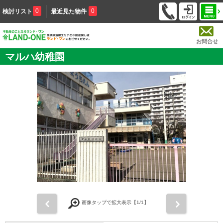
0
0
検討リスト
最近見た物件
お問合せ
マルハ幼稚園
前
次
画像タップで拡大表示【
1
/1】