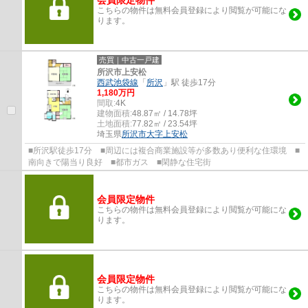
会員限定物件
こちらの物件は無料会員登録により閲覧が可能にな
ります。
売買｜中古一戸建
所沢市上安松
西武池袋線
「
所沢
」駅 徒歩17分
1,180万円
間取:
4K
建物面積:
48.87㎡ / 14.78坪
土地面積:
77.82㎡ / 23.54坪
埼玉県
所沢市
大字上安松
■所沢駅徒歩17分 ■周辺には複合商業施設等が多数あり便利な住環境 ■
南向きで陽当り良好 ■都市ガス ■閑静な住宅街
会員限定物件
こちらの物件は無料会員登録により閲覧が可能にな
ります。
会員限定物件
こちらの物件は無料会員登録により閲覧が可能にな
ります。