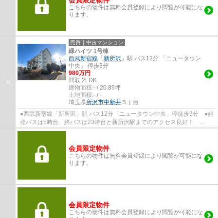
会員限定物件
こちらの物件は無料会員登録により閲覧が可能にな
ります。
売買｜中古マンション
緑ハイツ 1号棟
西武新宿線
「
新所沢
」駅 バス12分 「ニュータウン
中央」 停歩3分
980万円
間取:
2LDK
建物面積:
- / 20.89坪
土地面積:
- / -
埼玉県
所沢市
中新井
５丁目
●西武新宿線「新所沢」駅 バス12分「ニュータウン中央」停徒歩3分 ●始
発バスは5時台、終バスは23時台と新所沢駅までのアクセス良好！
●2024年2月リフォーム済み ●南向きで陽当たり...
会員限定物件
こちらの物件は無料会員登録により閲覧が可能にな
ります。
会員限定物件
こちらの物件は無料会員登録により閲覧が可能にな