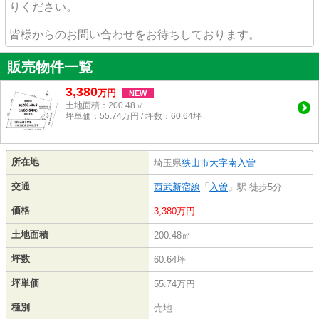
りください。
皆様からのお問い合わせをお待ちしております。
販売物件一覧
3,380
万
円
NEW
土地面積：200.48㎡
坪単価：55.74万円 / 坪数：60.64坪
所在地
埼玉県
狭山市
大字南入曽
交通
西武新宿線
「
入曽
」駅 徒歩5分
価格
3,380万円
土地面積
200.48㎡
坪数
60.64坪
坪単価
55.74万円
種別
売地