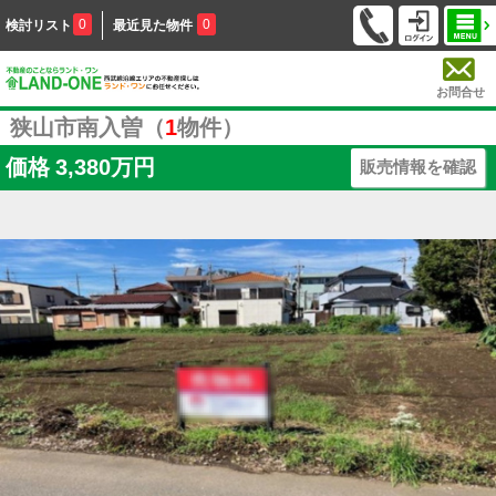
0
0
検討リスト
最近見た物件
お問合せ
狭山市南入曽（
1
物件）
価格
3,380万円
販売情報を確認