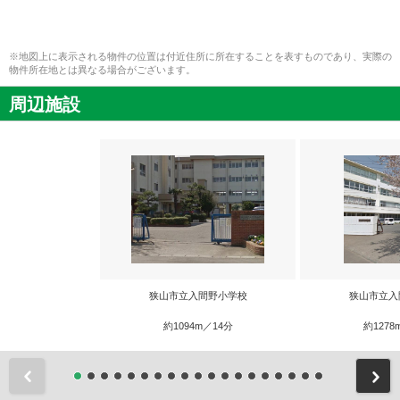
※地図上に表示される物件の位置は付近住所に所在することを表すものであり、実際の
物件所在地とは異なる場合がございます。
周辺施設
狭山市立入間野小学校
狭山市立入
約1094m／14分
約1278
前