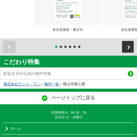
本社営業部・東文代
本社営業
前
こだわり特集
駅徒歩10分以内の物件特集
株式会社ランド・ワン
>
物件一覧
>
狭山市南入曽
ページトップに戻る
営業時間:9：00-18：30
定休日:火・水曜日
ホーム