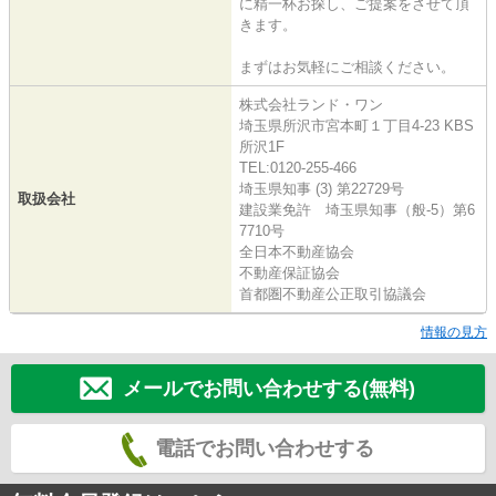
に精一杯お探し、ご提案をさせて頂
きます。
まずはお気軽にご相談ください。
株式会社ランド・ワン
埼玉県所沢市宮本町１丁目4-23 KBS
所沢1F
TEL:0120-255-466
埼玉県知事 (3) 第22729号
取扱会社
建設業免許 埼玉県知事（般-5）第6
7710号
全日本不動産協会
不動産保証協会
首都圏不動産公正取引協議会
情報の見方
メールでお問い合わせする(無料)
電話でお問い合わせする