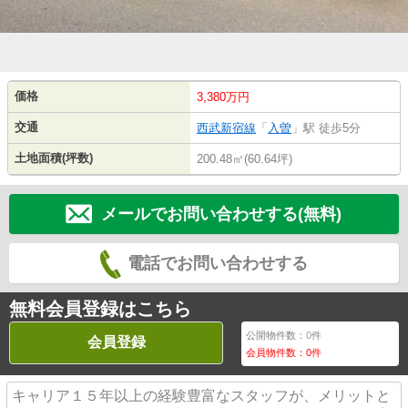
価格
3,380万円
交通
西武新宿線
「
入曽
」駅 徒歩5分
土地面積(坪数)
200.48㎡(60.64坪)
メールでお問い合わせする(無料)
電話でお問い合わせする
無料会員登録はこちら
公開物件数：
0
件
会員登録
会員物件数：
0
件
キャリア１５年以上の経験豊富なスタッフが、メリットと