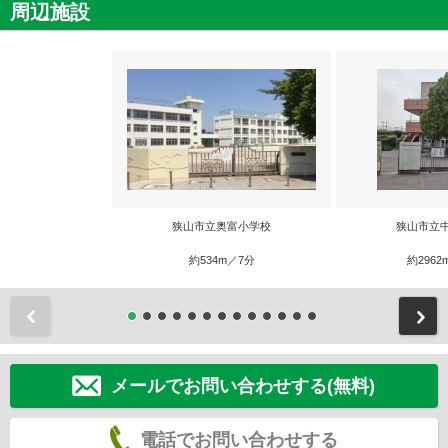
周辺施設
狭山市立奥富小学校
狭山市立
約534m／7分
約2962
前
メールでお問い合わせする(無料)
電話でお問い合わせする