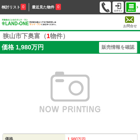
0
0
検討リスト
最近見た物件
お問合せ
狭山市下奥富（
1
物件）
価格
1,980万円
販売情報を確認
価格
1,980万円