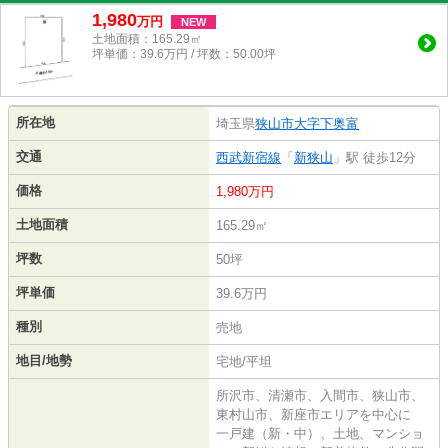
1,980
万
円
NEW
土地面積：165.29㎡
坪単価：39.6万円 / 坪数：50.00坪
所在地
埼玉県
狭山市
大字下奥富
交通
西武新宿線
「
新狭山
」駅 徒歩12分
価格
1,980万円
土地面積
165.29㎡
坪数
50坪
坪単価
39.6万円
種別
売地
地目/地勢
宅地/平坦
所沢市、清瀬市、入間市、狭山市、
東村山市、新座市エリアを中心に
一戸建（新・中）、土地、マンショ