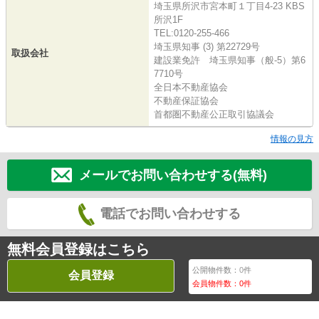
埼玉県所沢市宮本町１丁目4-23 KBS
所沢1F
TEL:0120-255-466
埼玉県知事 (3) 第22729号
取扱会社
建設業免許 埼玉県知事（般-5）第6
7710号
全日本不動産協会
不動産保証協会
首都圏不動産公正取引協議会
情報の見方
メールでお問い合わせする(無料)
電話でお問い合わせする
無料会員登録はこちら
公開物件数：
0
件
会員登録
会員物件数：
0
件