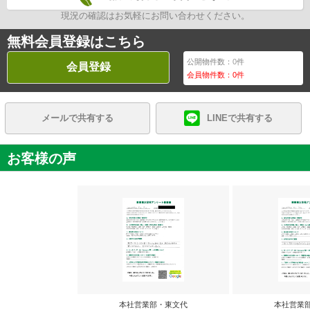
現況の確認はお気軽にお問い合わせください。
無料会員登録はこちら
公開物件数：
0
件
会員登録
会員物件数：
0
件
メールで共有する
LINEで共有する
お客様の声
本社営業部・東文代
本社営業