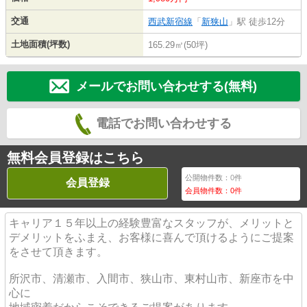
交通
西武新宿線
「
新狭山
」駅 徒歩12分
土地面積(坪数)
165.29㎡(50坪)
メールでお問い合わせする(無料)
電話でお問い合わせする
無料会員登録はこちら
公開物件数：
0
件
会員登録
会員物件数：
0
件
キャリア１５年以上の経験豊富なスタッフが、メリットと
デメリットをふまえ、お客様に喜んで頂けるようにご提案
をさせて頂きます。
所沢市、清瀬市、入間市、狭山市、東村山市、新座市を中
心に