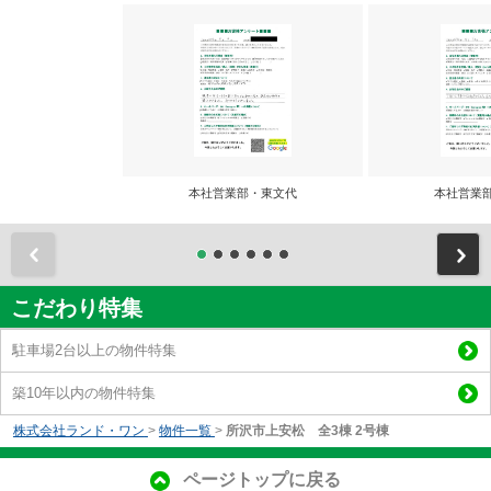
本社営業部・東文代
本社営業
前
こだわり特集
駐車場2台以上の物件特集
築10年以内の物件特集
株式会社ランド・ワン
>
物件一覧
>
所沢市上安松 全3棟 2号棟
ページトップに戻る