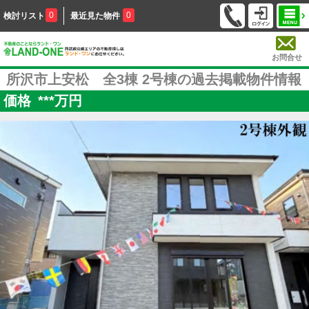
0
0
検討リスト
最近見た物件
お問合せ
所沢市上安松 全3棟 2号棟の過去掲載物件情報
価格
***
万円