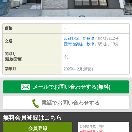
価格
-
武蔵野線
「
新秋津
」駅 徒歩12分
交通
西武池袋線
「
秋津
」駅 徒歩13分
間取り
-(-)
(建物面積)
築年月
2025年 2月(新築)
メールでお問い合わせする(無料)
電話でお問い合わせする
無料会員登録はこちら
公開物件数：
0
件
会員登録
会員物件数：
0
件