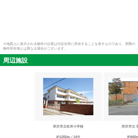
※地図上に表示される物件の位置は付近住所に所在することを表すものであり、実際の
物件所在地とは異なる場合がございます。
周辺施設
所沢市立松井小学校
所沢市立 
約1050m／14分
約665