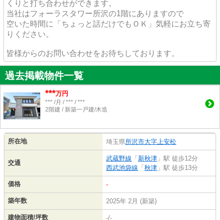
くりと打ち合わせができます。
当社はフォーラスタワー所沢の1階にありますので
空いた時間に「ちょっと話だけでもＯＫ」気軽にお立ち寄
りください。
皆様からのお問い合わせをお待ちしております。
過去掲載物件一覧
***
万円
*** /月 / *** / ***
2階建 / 新築一戸建/木造
所在地
埼玉県
所沢市
大字上安松
武蔵野線
「
新秋津
」駅 徒歩12分
交通
西武池袋線
「
秋津
」駅 徒歩13分
価格
-
築年数
2025年 2月 (新築)
建物面積/坪数
-/-