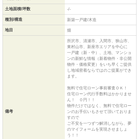
土地面積/坪数
-/-
種別/構造
新築一戸建/木造
地目
畑
所沢市、清瀬市、入間市、狭山市、
東村山市、新座市エリアを中心に
一戸建（新・中）、土地、マンショ
ンの新鮮な情報（新着物件・非公開
物件・価格変更）をいち早くご提供
し地域密着ならではのご提案ができ
ます。
無料で住宅ローン事前審査ＯＫ！
住宅ローン代行手数料はかかりませ
ん！ ０円！！
物件だけではなく、無料で住宅ロー
備考
ンのお手伝いもさせて頂いておりま
すので
ご不安を一つずつ解消しながら、夢
のマイフォームを実現させましょ
う！！