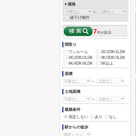
▼価格
～
値下げ物件
7
件が該当
間取り
ワンルーム
1K/1DK/1LDK
2K/2DK/2LDK
3K/3DK/3LDK
4K/4DK/4LDK
5K以上
面積
～
土地面積
～
建築条件
指定しない
あり
なし
駅からの徒歩