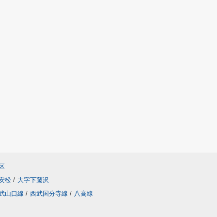
区
安松
/
大字下藤沢
武山口線
/
西武国分寺線
/
八高線