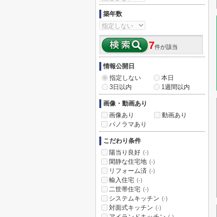
築年数
7
件が該当
情報公開日
指定しない
本日
3日以内
1週間以内
画像・動画あり
画像あり
動画あり
パノラマあり
こだわり条件
陽当り良好
(-)
閑静な住宅地
(-)
リフォーム済
(-)
輸入住宅
(-)
二世帯住宅
(-)
システムキッチン
(-)
対面式キッチン
(-)
アイランドキッチン