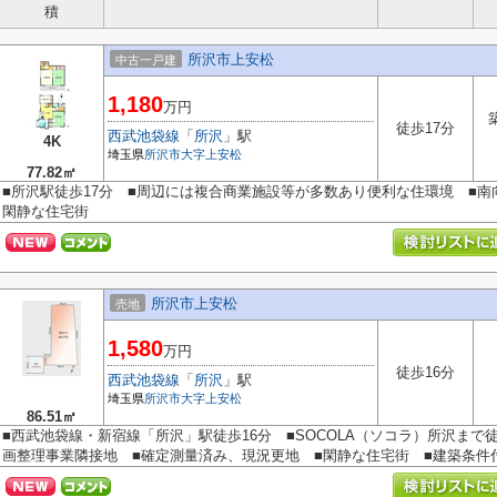
積
所沢市上安松
中古一戸建
1,180
万円
徒歩17分
西武池袋線
「
所沢
」駅
4K
埼玉県
所沢市
大字上安松
77.82㎡
■所沢駅徒歩17分 ■周辺には複合商業施設等が多数あり便利な住環境 ■南
閑静な住宅街
所沢市上安松
売地
1,580
万円
徒歩16分
西武池袋線
「
所沢
」駅
埼玉県
所沢市
大字上安松
86.51㎡
■西武池袋線・新宿線「所沢」駅徒歩16分 ■SOCOLA（ソコラ）所沢まで
画整理事業隣接地 ■確定測量済み、現況更地 ■閑静な住宅街 ■建築条件付売