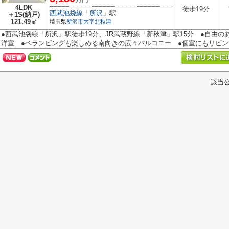
4LDK
徒歩19分
西武池袋線
「
所沢
」駅
＋1S(納戸)
121.49㎡
埼玉県
所沢市
大字北秋津
●西武池袋線「所沢」駅徒歩19分、JR武蔵野線「新秋津」駅15分 ●自由
洋室 ●ベランピングも楽しめる南向きの広々バルコニー ●個室にもリビング
該当