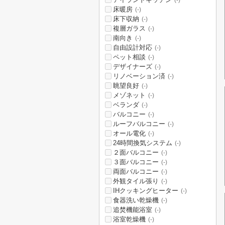
(-)
床暖房
(-)
床下収納
(-)
複層ガラス
(-)
南向き
(-)
自由設計対応
(-)
ペット相談
(-)
デザイナーズ
(-)
リノベーション済
(-)
眺望良好
(-)
メゾネット
(-)
ベランダ
(-)
バルコニー
(-)
ルーフバルコニー
(-)
オール電化
(-)
24時間換気システム
(-)
２面バルコニー
(-)
３面バルコニー
(-)
両面バルコニー
(-)
外観タイル張り
(-)
IHクッキングヒーター
(-)
食器洗い乾燥機
(-)
追焚機能浴室
(-)
浴室乾燥機
(-)