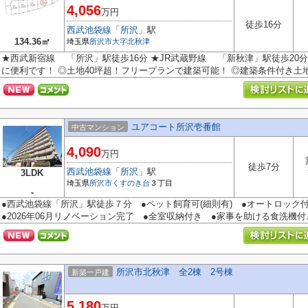
4,056
万円
徒歩16分
西武池袋線
「
所沢
」駅
134.36㎡
埼玉県
所沢市
大字北秋津
★西武新宿線 「所沢」駅徒歩16分 ★JR武蔵野線 「新秋津」駅徒歩20分
に便利です！ ◎土地40坪超！フリープランで建築可能！ ◎建築条件付き土地 
ユアコート所沢壱番館
中古マンション
4,090
万円
徒歩7分
西武池袋線
「
所沢
」駅
3LDK
埼玉県
所沢市
くすのき台
３丁目
-
●西武池袋線「所沢」駅徒歩７分 ●ペット飼育可(細則有) ●オートロッ
●2026年06月リノベーション完了 ●全室収納付き ●家事を助ける食洗機付き 
所沢市北秋津 全2棟 2号棟
新築一戸建
5,180
万円