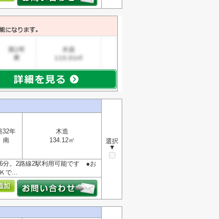
築32年
木造
南
134.12㎡
選択
▼
6分。2路線2駅利用可能です ●お
...