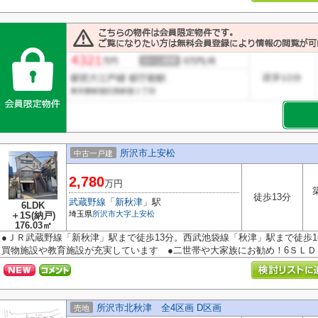
所沢市上安松
中古一戸建
2,780
万円
徒歩13分
武蔵野線
「
新秋津
」駅
6LDK
埼玉県
所沢市
大字上安松
＋1S(納戸)
176.03㎡
●ＪＲ武蔵野線「新秋津」駅まで徒歩13分。西武池袋線「秋津」駅まで徒歩1
買物施設や教育施設が充実しています ●二世帯や大家族にお勧め！6ＳＬＤＫで
所沢市北秋津 全4区画 D区画
売地