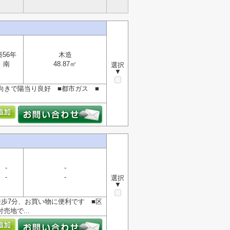
築56年
木造
南
48.87㎡
選択
▼
向きで陽当り良好 ■都市ガス ■
-
-
-
-
選択
▼
徒歩7分、お買い物に便利です ■区
地で...