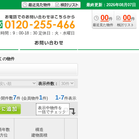
最終更新：2026年08月07日
00
00
件
件
最近見た物件
検討リスト
時間：9：00-18：30 定休日：火・水曜日
くの物件
表示件数：
7
1
1-7
公開件数
件 (会員物件
件)
件表示
表示中物件を
一括でチェック
築年数
構造
方位
建物面積