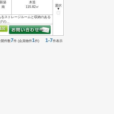
新築
木造
選択
南
115.82㎡
▼
のあるストレージルームと収納のある
の...
7
1
1-7
公開件数
件 (会員物件
件)
件表示