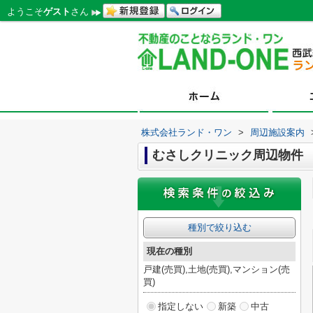
ようこそ
ゲスト
さん
株式会社ランド・ワン
>
周辺施設案内
むさしクリニック周辺物件
種別で絞り込む
現在の種別
戸建(売買),土地(売買),マンション(売
買)
指定しない
新築
中古