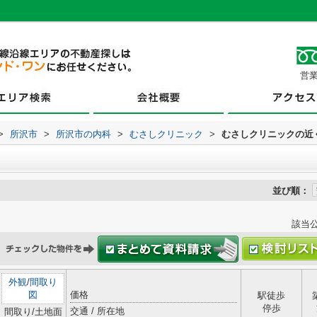
営業
>
所沢市
>
所沢市の内科
>
むさしクリニック
>
むさしクリニックの近
並び順：
該当
外観
/
間取り
図
価格
駅徒歩
停歩
交通 / 所在地
間取り/土地面