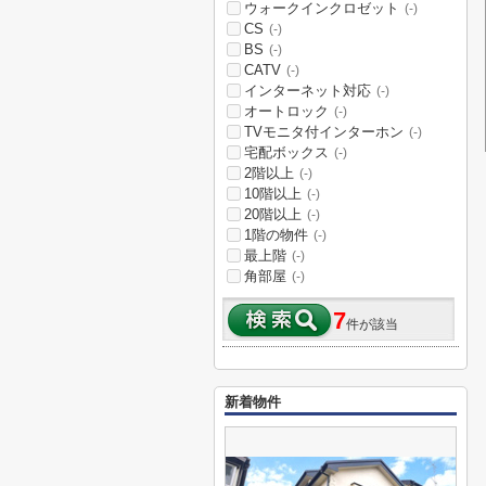
ウォークインクロゼット
(-)
CS
(-)
BS
(-)
CATV
(-)
インターネット対応
(-)
オートロック
(-)
TVモニタ付インターホン
(-)
宅配ボックス
(-)
2階以上
(-)
10階以上
(-)
20階以上
(-)
1階の物件
(-)
最上階
(-)
角部屋
(-)
7
件が該当
新着物件