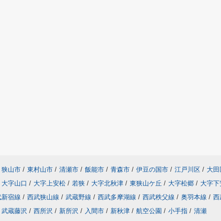
狭山市
/
東村山市
/
清瀬市
/
飯能市
/
青森市
/
伊豆の国市
/
江戸川区
/
大田
大字山口
/
大字上安松
/
若狭
/
大字北秋津
/
東狭山ケ丘
/
大字松郷
/
大字下
武新宿線
/
西武狭山線
/
武蔵野線
/
西武多摩湖線
/
西武秩父線
/
奥羽本線
/
西
武蔵藤沢
/
西所沢
/
新所沢
/
入間市
/
新秋津
/
航空公園
/
小手指
/
清瀬