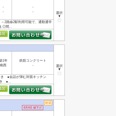
-
-
-
-
選択
▼
 ～2路線2駅利用可能で、通勤通学
◎間...
築1年
鉄筋コンクリート
南西
-
選択
▼
ク付き ●会話が弾む対面キッチン
●...
8月4日 値下げ