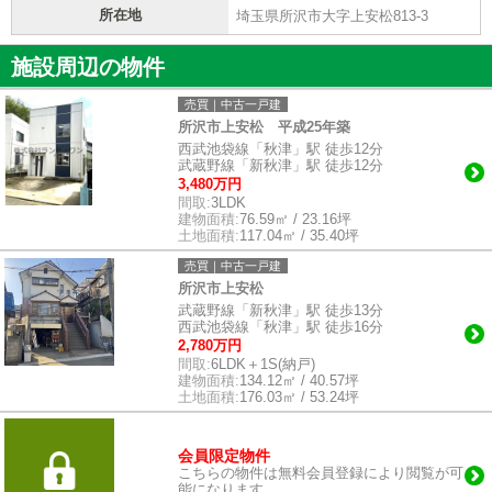
所在地
埼玉県所沢市大字上安松813-3
施設周辺の物件
売買｜中古一戸建
所沢市上安松 平成25年築
西武池袋線「秋津」駅 徒歩12分
武蔵野線「新秋津」駅 徒歩12分
3,480万円
間取:
3LDK
建物面積:
76.59㎡ / 23.16坪
土地面積:
117.04㎡ / 35.40坪
売買｜中古一戸建
所沢市上安松
武蔵野線「新秋津」駅 徒歩13分
西武池袋線「秋津」駅 徒歩16分
2,780万円
間取:
6LDK＋1S(納戸)
建物面積:
134.12㎡ / 40.57坪
土地面積:
176.03㎡ / 53.24坪
会員限定物件
こちらの物件は無料会員登録により閲覧が可
能になります。