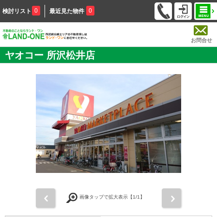
0
0
検討リスト
最近見た物件
お問合せ
ヤオコー 所沢松井店
前
次
画像タップで拡大表示【
1
/1】