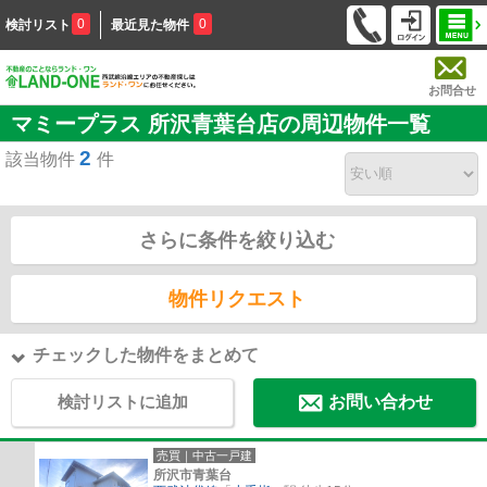
0
0
検討リスト
最近見た物件
お問合せ
マミープラス 所沢青葉台店の周辺物件一覧
2
該当物件
件
さらに条件を絞り込む
物件リクエスト
チェックした物件をまとめて
検討リストに追加
お問い合わせ
売買｜中古一戸建
所沢市青葉台