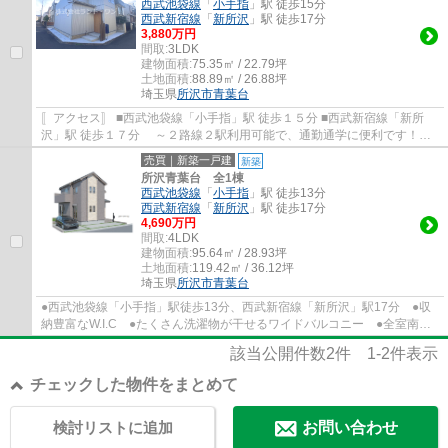
西武池袋線
「
小手指
」駅 徒歩15分
西武新宿線
「
新所沢
」駅 徒歩17分
3,880万円
間取:
3LDK
建物面積:
75.35㎡ / 22.79坪
土地面積:
88.89㎡ / 26.88坪
埼玉県
所沢市
青葉台
〚アクセス〛 ■西武池袋線「小手指」駅 徒歩１５分 ■西武新宿線「新所
沢」駅 徒歩１７分 ～２路線２駅利用可能で、通勤通学に便利です！
〚おススメポイント〛 ・令和7年、大規模...
売買｜新築一戸建
新築
所沢青葉台 全1棟
西武池袋線
「
小手指
」駅 徒歩13分
西武新宿線
「
新所沢
」駅 徒歩17分
4,690万円
間取:
4LDK
建物面積:
95.64㎡ / 28.93坪
土地面積:
119.42㎡ / 36.12坪
埼玉県
所沢市
青葉台
●西武池袋線「小手指」駅徒歩13分、西武新宿線「新所沢」駅17分 ●収
納豊富なW.I.C ●たくさん洗濯物が干せるワイドバルコニー ●全室南向
きで陽当たり良好 ●水回りを集約した家事動...
該当公開件数
2
件
1-2
件表示
チェックした物件をまとめて
検討リストに追加
お問い合わせ