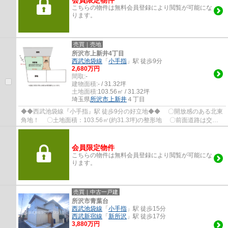
会員限定物件
こちらの物件は無料会員登録により閲覧が可能にな
ります。
売買｜売地
所沢市上新井4丁目
西武池袋線
「
小手指
」駅 徒歩9分
2,680万円
間取:
-
建物面積:
- / 31.32坪
土地面積:
103.56㎡ / 31.32坪
埼玉県
所沢市
上新井
４丁目
◆◆西武池袋線『小手指』駅 徒歩9分の好立地◆◆ 〇開放感のある北東
角地！ 〇土地面積：103.56㎡(約31.3坪)の整形地 〇前面道路は交通
量が少なく、閑静な住宅街 〇解体費用の掛...
会員限定物件
こちらの物件は無料会員登録により閲覧が可能にな
ります。
売買｜中古一戸建
所沢市青葉台
西武池袋線
「
小手指
」駅 徒歩15分
西武新宿線
「
新所沢
」駅 徒歩17分
3,880万円