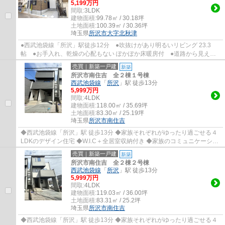
5,199万円
間取:
3LDK
建物面積:
99.78㎡ / 30.18坪
土地面積:
100.39㎡ / 30.36坪
埼玉県
所沢市
大字北秋津
●西武池袋線「所沢」駅徒歩12分 ●吹抜けがあり明るいリビング 23.3
帖 ●お手入れ、乾燥の心配もない ぽかぽか床暖房付 ●道路から見えに
くい玄関 ●雨の日も安心 陽当たり良好インナ...
売買｜新築一戸建
新築
所沢市南住吉 全２棟１号棟
西武池袋線
「
所沢
」駅 徒歩13分
5,999万円
間取:
4LDK
建物面積:
118.00㎡ / 35.69坪
土地面積:
83.30㎡ / 25.19坪
埼玉県
所沢市
南住吉
◆西武池袋線「所沢」駅 徒歩13分 ◆家族それぞれがゆったり過ごせる４
LDKのデザイン住宅 ◆W.I.C＋全居室収納付き ◆家族のコミュニケーショ
ンが自然と生まれるリビング階段 ◆吹抜けの開...
売買｜新築一戸建
新築
所沢市南住吉 全２棟２号棟
西武池袋線
「
所沢
」駅 徒歩13分
5,999万円
間取:
4LDK
建物面積:
119.03㎡ / 36.00坪
土地面積:
83.31㎡ / 25.2坪
埼玉県
所沢市
南住吉
◆西武池袋線「所沢」駅 徒歩13分 ◆家族それぞれがゆったり過ごせる４