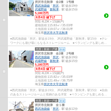
所沢市北秋津 全2棟 1号棟
西武池袋線
「
所沢
」駅 徒歩19分
武蔵野線
「
新秋津
」駅 徒歩15分
5,180万円
8月4日 値下げ
間取:
4LDK＋1S(納戸)
建物面積:
115.83㎡ / 35.03坪
土地面積:
119.07㎡ / 36.01坪
埼玉県
所沢市
大字北秋津
●西武池袋線「所沢」駅徒歩19分、JR武蔵野線「新秋津」駅15分 ●テレ
ワークにも遊び場にもなるストレージルーム ●ベランピングも楽しめる
南向きの広々バルコニー ●季節ものがしまえ...
売買｜新築一戸建
新築
所沢市北秋津 全2棟 2号棟
西武池袋線
「
所沢
」駅 徒歩19分
武蔵野線
「
新秋津
」駅 徒歩15分
5,180万円
8月4日 値下げ
間取:
4LDK＋1S(納戸)
建物面積:
115.82㎡ / 35.03坪
土地面積:
121.49㎡ / 36.75坪
埼玉県
所沢市
大字北秋津
●西武池袋線「所沢」駅徒歩19分、JR武蔵野線「新秋津」駅15分 ●自由
のあるストレージルームと収納のある洋室 ●ベランピングも楽しめる南
向きの広々バルコニー ●個室にもリビングの...
売買｜新築一戸建
新築
所沢市北秋津 全１棟
西武池袋線
「
所沢
」駅 徒歩12分