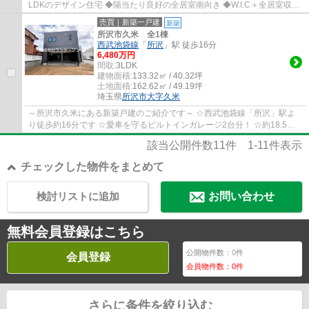
LDKのデザイン住宅 ◆陽当たり良好の全居室南向き ◆W.I.C＋全居室収納
付き ◆家族のコミュニケーションが自然と生ま...
売買｜新築一戸建
新築
所沢市久米 全1棟
西武池袋線
「
所沢
」駅 徒歩16分
6,480万円
間取:
3LDK
建物面積:
133.32㎡ / 40.32坪
土地面積:
162.62㎡ / 49.19坪
埼玉県
所沢市
大字久米
～所沢市久米にある新築戸建のご紹介です～ ☆西武池袋線「所沢」駅よ
り徒歩約16分です ☆愛車を守るビルトインガレージ2台分！ ☆約18.5帖
の広々とした２階リビングの対面キッチンです ...
該当公開件数
11
件
1-11
件表示
チェックした物件をまとめて
検討リストに追加
お問い合わせ
無料会員登録はこちら
公開物件数：
0
件
会員登録
会員物件数：
0
件
さらに条件を絞り込む