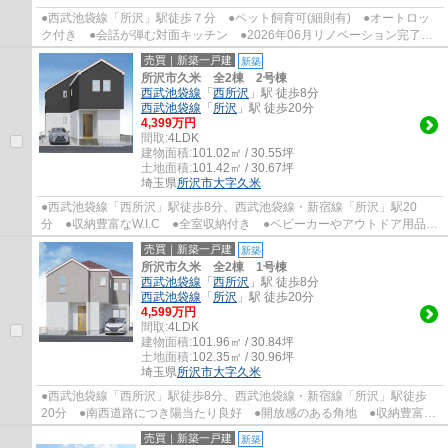
●西武池袋線「所沢」駅徒歩７分 ●ペット飼育可(細則有) ●オートロッ
ク付き ●会話が弾む対面キッチン ●2026年06月リノベーション完了
●全室収納付き ●家事を助ける食洗機付き ●...
売買｜新築一戸建
新築
所沢市久米 全2棟 2号棟
西武池袋線
「
西所沢
」駅 徒歩8分
西武池袋線
「
所沢
」駅 徒歩20分
4,399万円
間取:
4LDK
建物面積:
101.02㎡ / 30.55坪
土地面積:
101.42㎡ / 30.67坪
埼玉県
所沢市
大字久米
●西武池袋線「西所沢」駅徒歩8分、西武池袋線・新宿線「所沢」駅20
分 ●収納豊富なW.I.C ●全室収納付き ●ベビーカーやアウトドア用品の
収納に最適なS.I.C ●2部屋から行き来できる広...
売買｜新築一戸建
新築
所沢市久米 全2棟 1号棟
西武池袋線
「
西所沢
」駅 徒歩8分
西武池袋線
「
所沢
」駅 徒歩20分
4,599万円
間取:
4LDK
建物面積:
101.96㎡ / 30.84坪
土地面積:
102.35㎡ / 30.96坪
埼玉県
所沢市
大字久米
●西武池袋線「西所沢」駅徒歩8分、西武池袋線・新宿線「所沢」駅徒歩
20分 ●南西道路につき陽当たり良好 ●開放感のある角地 ●収納豊富な
W.I.C ●全室収納スペースあり ●明るい陽射...
売買｜新築一戸建
新築