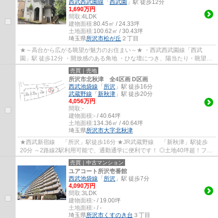
西武西武園線
「
西武園
」駅 徒歩12分
1,690万円
間取:
4LDK
建物面積:
80.45㎡ / 24.33坪
土地面積:
100.62㎡ / 30.43坪
埼玉県
所沢市
松が丘
２丁目
★～高台から広がる眺望が魅力のお住まい～★ ・西武西武園線「西武
園」駅 徒歩12分 ・開放感のある角地 ・ひな壇につき、陽当たり・眺望良
好 ・カースペース1台可 ・緑豊かな四季折々...
売買｜売地
所沢市北秋津 全4区画 D区画
西武池袋線
「
所沢
」駅 徒歩16分
武蔵野線
「
新秋津
」駅 徒歩20分
4,056万円
間取:
-
建物面積:
- / 40.64坪
土地面積:
134.36㎡ / 40.64坪
埼玉県
所沢市
大字北秋津
★西武新宿線 「所沢」駅徒歩16分 ★JR武蔵野線 「新秋津」駅徒歩
20分 ～2路線2駅利用可能で、通勤通学に便利です！ ◎土地40坪超！フリ
ープランで建築可能！ ◎建築条件付き土地 ◎間...
売買｜中古マンション
ユアコート所沢壱番館
西武池袋線
「
所沢
」駅 徒歩7分
4,090万円
間取:
3LDK
建物面積:
- / 19.00坪
土地面積:
- / -
埼玉県
所沢市
くすのき台
３丁目