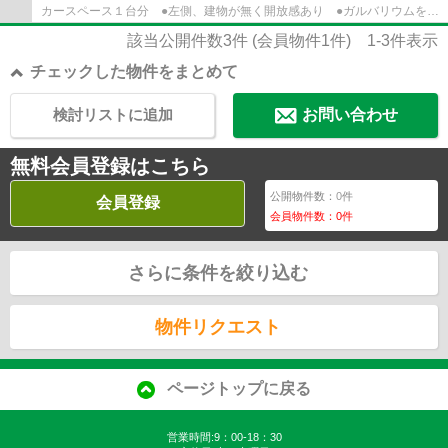
カースペース１台分 ●左側、建物が無く開放感あり ●ガルバリウムを使
用した外壁・屋根材 ●樹脂サッシ ●人造...
該当公開件数
3
件 (会員物件
1
件)
1-3
件表示
チェックした物件をまとめて
検討リストに追加
お問い合わせ
無料会員登録はこちら
公開物件数：
0
件
会員登録
会員物件数：
0
件
さらに条件を絞り込む
物件リクエスト
ページトップに戻る
営業時間:9：00-18：30