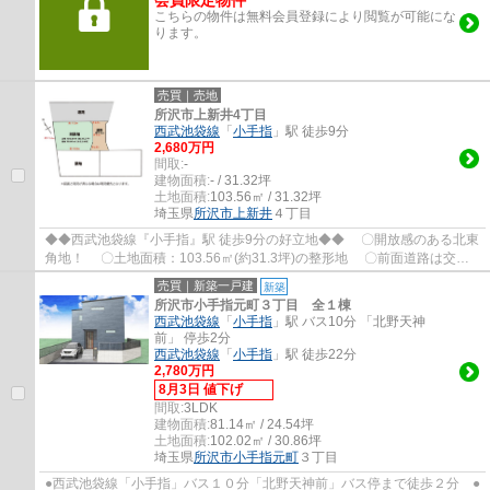
会員限定物件
こちらの物件は無料会員登録により閲覧が可能にな
ります。
売買｜売地
所沢市上新井4丁目
西武池袋線
「
小手指
」駅 徒歩9分
2,680万円
間取:
-
建物面積:
- / 31.32坪
土地面積:
103.56㎡ / 31.32坪
埼玉県
所沢市
上新井
４丁目
◆◆西武池袋線『小手指』駅 徒歩9分の好立地◆◆ 〇開放感のある北東
角地！ 〇土地面積：103.56㎡(約31.3坪)の整形地 〇前面道路は交通
量が少なく、閑静な住宅街 〇解体費用の掛...
売買｜新築一戸建
新築
所沢市小手指元町３丁目 全１棟
西武池袋線
「
小手指
」駅 バス10分 「北野天神
前」 停歩2分
西武池袋線
「
小手指
」駅 徒歩22分
2,780万円
8月3日 値下げ
間取:
3LDK
建物面積:
81.14㎡ / 24.54坪
土地面積:
102.02㎡ / 30.86坪
埼玉県
所沢市
小手指元町
３丁目
●西武池袋線「小手指」バス１０分「北野天神前」バス停まで徒歩２分 ●