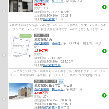
西武池袋線
「
狭山ヶ丘
」駅 徒歩17分
990万円
間取:
3LDK
建物面積:
60.24㎡ / 18.22坪
土地面積:
100.10㎡ / 30.28坪
埼玉県
所沢市
林
３丁目
●西武池袋線まで徒歩17分です ●リフォーム履歴ありです ●システムキ
ッチンです ●シャワー付き洗面化粧台です ●浴室は窓があります ●ト
イレ2ヶ所あります ●温水洗浄暖房便座です...
売買｜売地
所沢市堀之内
西武池袋線
「
小手指
」駅 バス21分 「堀之内」 停歩
5分
1,780万円
間取:
-
建物面積:
- / 214.25坪
土地面積:
708.29㎡ / 214.25坪
埼玉県
所沢市
堀之内
【 自然豊かで緑が多く環境良好☆落ち着きがあり癒されます 】 ≪アクセ
ス≫ 西武池袋線「小手指」駅 バス２１分、西武バス[堀之内]バス停 徒
歩５分 ≪お勧めポイント≫ ◎敷地面積ゆっ...
売買｜新築一戸建
新築
所沢市三ケ島５丁目 全１棟
西武池袋線
「
狭山ヶ丘
」駅 徒歩18分
3,599万円
間取:
4LDK
建物面積:
104.75㎡ / 31.68坪
土地面積:
148.68㎡ / 44.97坪
埼玉県
所沢市
三ケ島
５丁目