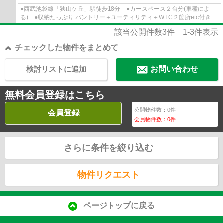
●西武池袋線「狭山ケ丘」駅徒歩18分 ●カースペース２台分(車種によ
る) ●収納たっぷり パントリー＋ユーティリティ＋W.I.C２箇所etc付き
●食洗機付き ●ZEH水準の省エネ住宅 ●長期...
該当公開件数
3
件
1-3
件表示
チェックした物件をまとめて
検討リストに追加
お問い合わせ
無料会員登録はこちら
公開物件数：
0
件
会員登録
会員物件数：
0
件
さらに条件を絞り込む
物件リクエスト
ページトップに戻る