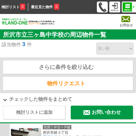
0
0
検討リスト
最近見た物件
お問合せ
所沢市立三ヶ島中学校の周辺物件一覧
3
該当物件
件
さらに条件を絞り込む
物件リクエスト
チェックした物件をまとめて
検討リストに追加
お問い合わせ
売買｜中古一戸建
所沢市林３丁目