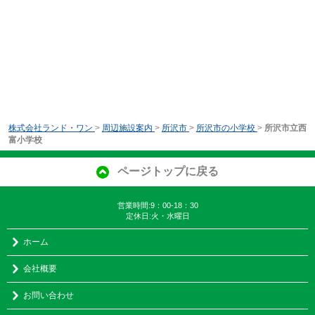
株式会社ランド・ワン
>
周辺施設案内
>
所沢市
>
所沢市の小学校
>
所沢市立西
富小学校
ページトップに戻る
営業時間:9：00-18：30
定休日:火・水曜日
ホーム
会社概要
お問い合わせ