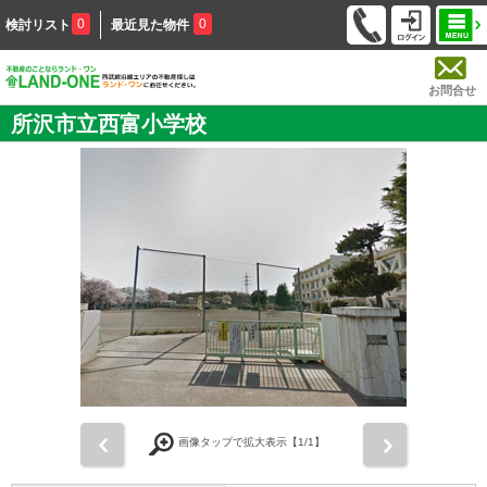
0
0
検討リスト
最近見た物件
お問合せ
所沢市立西富小学校
前
次
画像タップで拡大表示【
1
/1】