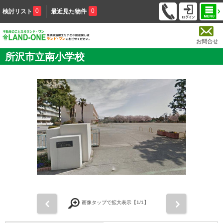
0
0
検討リスト
最近見た物件
お問合せ
所沢市立南小学校
前
次
画像タップで拡大表示【
1
/1】