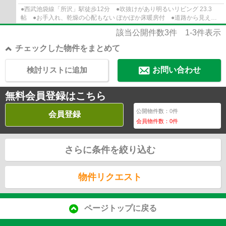
●西武池袋線「所沢」駅徒歩12分 ●吹抜けがあり明るいリビング 23.3
帖 ●お手入れ、乾燥の心配もない ぽかぽか床暖房付 ●道路から見えに
くい玄関 ●雨の日も安心 陽当たり良好インナ...
該当公開件数
3
件
1-3
件表示
チェックした物件をまとめて
検討リストに追加
お問い合わせ
無料会員登録はこちら
公開物件数：
0
件
会員登録
会員物件数：
0
件
さらに条件を絞り込む
物件リクエスト
ページトップに戻る