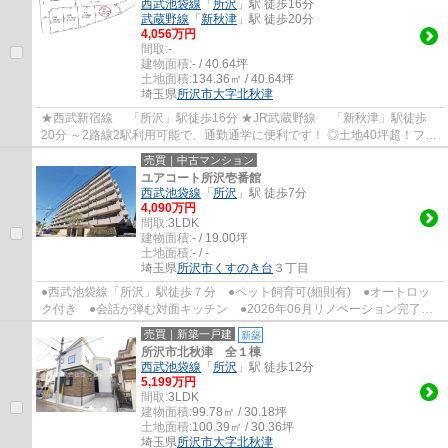
西武池袋線
「
所沢
」駅 徒歩16分
武蔵野線
「
新秋津
」駅 徒歩20分
4,056万円
間取:
-
建物面積:
- / 40.64坪
土地面積:
134.36㎡ / 40.64坪
埼玉県
所沢市
大字北秋津
★西武新宿線 「所沢」駅徒歩16分 ★JR武蔵野線 「新秋津」駅徒歩
20分 ～2路線2駅利用可能で、通勤通学に便利です！ ◎土地40坪超！フリ
ープランで建築可能！ ◎建築条件付き土地 ◎間...
売買｜中古マンション
ユアコート所沢壱番館
西武池袋線
「
所沢
」駅 徒歩7分
4,090万円
間取:
3LDK
建物面積:
- / 19.00坪
土地面積:
- / -
埼玉県
所沢市
くすのき台
３丁目
●西武池袋線「所沢」駅徒歩７分 ●ペット飼育可(細則有) ●オートロッ
ク付き ●会話が弾む対面キッチン ●2026年06月リノベーション完了
●全室収納付き ●家事を助ける食洗機付き ●...
売買｜新築一戸建
新築
所沢市北秋津 全１棟
西武池袋線
「
所沢
」駅 徒歩12分
5,199万円
間取:
3LDK
建物面積:
99.78㎡ / 30.18坪
土地面積:
100.39㎡ / 30.36坪
埼玉県
所沢市
大字北秋津