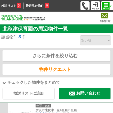
0
0
検討リスト
最近見た物件
お問合せ
北秋津保育園の周辺物件一覧
3
該当物件
件
さらに条件を絞り込む
物件リクエスト
チェックした物件をまとめて
検討リストに追加
お問い合わせ
売買｜売地
所沢市北秋津 全4区画 D区画