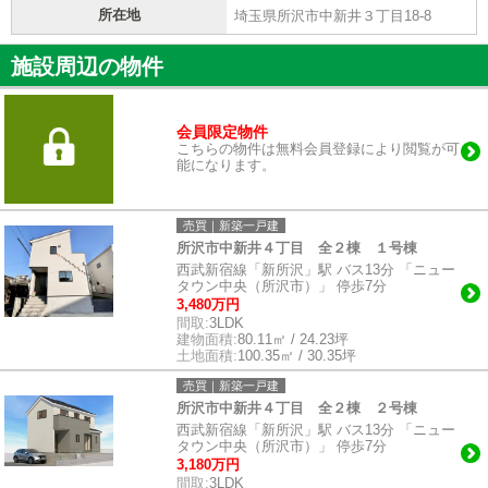
所在地
埼玉県所沢市中新井３丁目18-8
施設周辺の物件
会員限定物件
こちらの物件は無料会員登録により閲覧が可
能になります。
売買｜新築一戸建
所沢市中新井４丁目 全２棟 １号棟
西武新宿線「新所沢」駅 バス13分 「ニュー
タウン中央（所沢市）」 停歩7分
3,480万円
間取:
3LDK
建物面積:
80.11㎡ / 24.23坪
土地面積:
100.35㎡ / 30.35坪
売買｜新築一戸建
所沢市中新井４丁目 全２棟 ２号棟
西武新宿線「新所沢」駅 バス13分 「ニュー
タウン中央（所沢市）」 停歩7分
3,180万円
間取:
3LDK