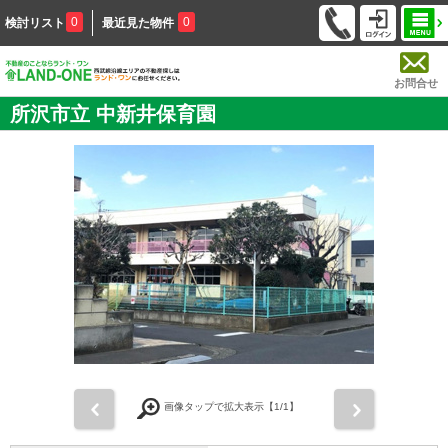
0
0
検討リスト
最近見た物件
お問合せ
所沢市立 中新井保育園
前
次
画像タップで拡大表示【
1
/1】