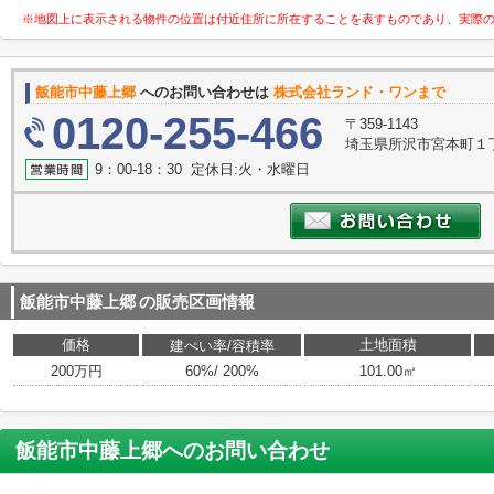
※地図上に表示される物件の位置は付近住所に所在することを表すものであり、実際
飯能市中藤上郷
へのお問い合わせは
株式会社ランド・ワンまで
0120-255-466
〒359-1143
埼玉県所沢市宮本町１丁目
9：00-18：30 定休日:火・水曜日
飯能市中藤上郷
の販売区画情報
価格
土地面積
建ぺい率/容積率
200万円
60%/ 200%
101.00㎡
飯能市中藤上郷
へのお問い合わせ