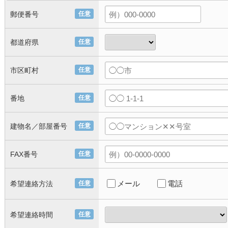
郵便番号
任意
都道府県
任意
市区町村
任意
番地
任意
建物名／部屋番号
任意
FAX番号
任意
メール
電話
希望連絡方法
任意
希望連絡時間
任意