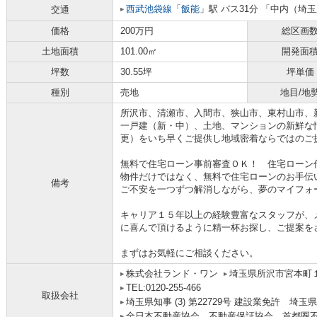
西武池袋線
「
飯能
」駅 バス31分 「中内（埼玉
交通
価格
200万円
総区画
土地面積
101.00㎡
開発面
坪数
30.55坪
坪単価
種別
売地
地目/地
所沢市、清瀬市、入間市、狭山市、東村山市、
一戸建（新・中）、土地、マンションの新鮮な
更）をいち早くご提供し地域密着ならではのご
無料で住宅ローン事前審査ＯＫ！ 住宅ローン
物件だけではなく、無料で住宅ローンのお手伝
備考
ご不安を一つずつ解消しながら、夢のマイフォ
キャリア１５年以上の経験豊富なスタッフが、
に喜んで頂けるように精一杯お探し、ご提案を
まずはお気軽にご相談ください。
株式会社ランド・ワン
埼玉県所沢市宮本町１丁
TEL:0120-255-466
取扱会社
埼玉県知事 (3) 第22729号 建設業免許 埼玉県
全日本不動産協会、不動産保証協会、首都圏