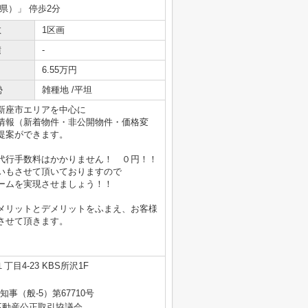
県）」 停歩2分
数
1区画
積
-
6.55万円
勢
雑種地 /平坦
新座市エリアを中心に
情報（新着物件・非公開物件・価格変
提案ができます。
代行手数料はかかりません！ ０円！！
いもさせて頂いておりますので
ームを実現させましょう！！
メリットとデメリットをふまえ、お客様
させて頂きます。
目4-23 KBS所沢1F
知事（般-5）第67710号
不動産公正取引協議会