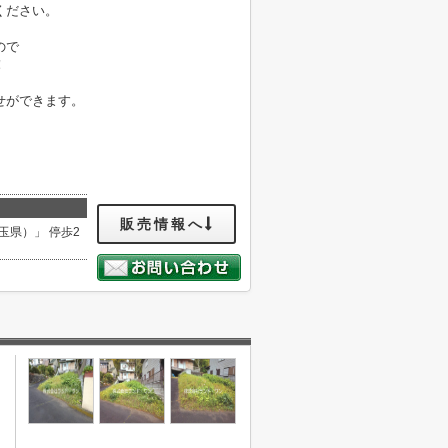
ください。
ので
！
せができます。
販売情報へ
玉県）」 停歩2