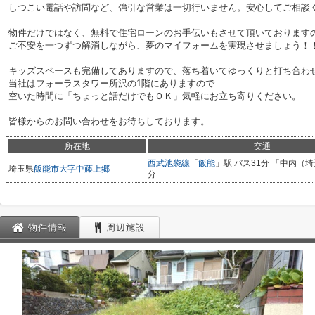
しつこい電話や訪問など、強引な営業は一切行いません。安心してご相談
物件だけではなく、無料で住宅ローンのお手伝いもさせて頂いております
ご不安を一つずつ解消しながら、夢のマイフォームを実現させましょう！
キッズスペースも完備してありますので、落ち着いてゆっくりと打ち合わ
当社はフォーラスタワー所沢の1階にありますので
空いた時間に「ちょっと話だけでもＯＫ」気軽にお立ち寄りください。
皆様からのお問い合わせをお待ちしております。
所在地
交通
西武池袋線
「
飯能
」駅 バス31分 「中内（埼
埼玉県
飯能市
大字中藤上郷
分
物件情報
周辺施設