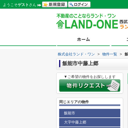
ようこそ
ゲスト
さん
株式会社ランド・ワン
>
物件一覧
>
飯能市中藤上郷
▼ご希望の物件をお探しします
同じエリアの物件
飯能市
大字中藤上郷