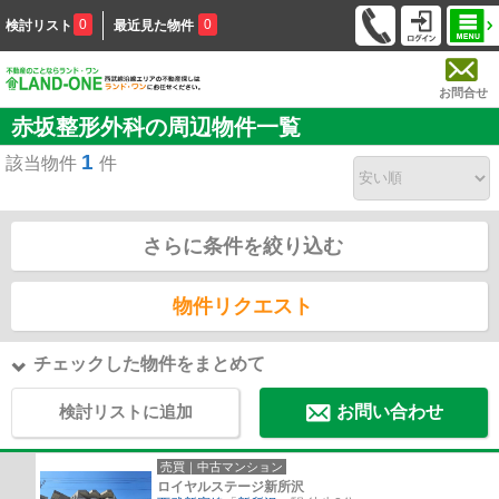
0
0
検討リスト
最近見た物件
お問合せ
赤坂整形外科の周辺物件一覧
1
該当物件
件
さらに条件を絞り込む
物件リクエスト
チェックした物件をまとめて
検討リストに追加
お問い合わせ
売買｜中古マンション
ロイヤルステージ新所沢