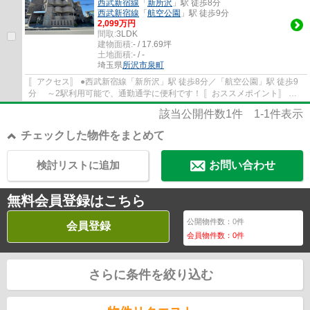
西武新宿線
「
新所沢
」駅 徒歩8分
西武新宿線
「
航空公園
」駅 徒歩9分
2,099万円
間取:
3LDK
建物面積:
- / 17.69坪
土地面積:
- / -
埼玉県
所沢市
泉町
〚アクセス〛 ●西武新宿線「新所沢」駅 徒歩8分／「航空公園」駅 徒歩9
分 ～2駅利用可能で、通勤通学に便利です！ 〚おススメポイント〛 ●
新規リノベーション物件(2026年2月完了...
該当公開件数
1
件
1-1
件表示
チェックした物件をまとめて
検討リストに追加
お問い合わせ
無料会員登録はこちら
公開物件数：
0
件
会員登録
会員物件数：
0
件
さらに条件を絞り込む