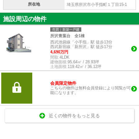
所在地
埼玉県所沢市小手指町１丁目15-1
施設周辺の物件
売買｜新築一戸建
所沢青葉台 全1棟
西武池袋線「小手指」駅 徒歩13分
西武新宿線「新所沢」駅 徒歩17分
4,690万円
間取:
4LDK
建物面積:
95.64㎡ / 28.93坪
土地面積:
119.42㎡ / 36.12坪
会員限定物件
こちらの物件は無料会員登録により閲覧が可
能になります。
近くの物件をもっと見る