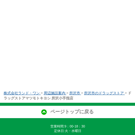
株式会社ランド・ワン
>
周辺施設案内
>
所沢市
>
所沢市のドラッグストア
>
ド
ラッグストアマツモトキヨシ 所沢小手指店
ページトップに戻る
営業時間:9：00-18：30
定休日:火・水曜日