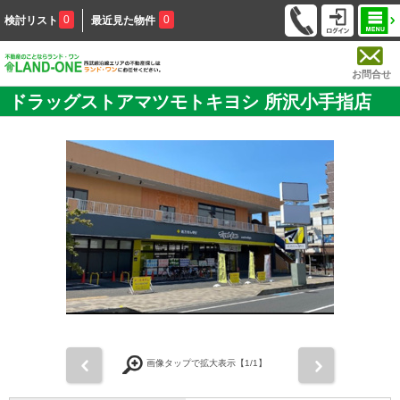
0
0
検討リスト
最近見た物件
お問合せ
ドラッグストアマツモトキヨシ 所沢小手指店
前
次
画像タップで拡大表示【
1
/1】