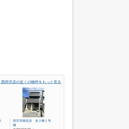
 西所沢店の近くの物件をもっと見る
号
所沢市南住吉 全２棟１号
棟