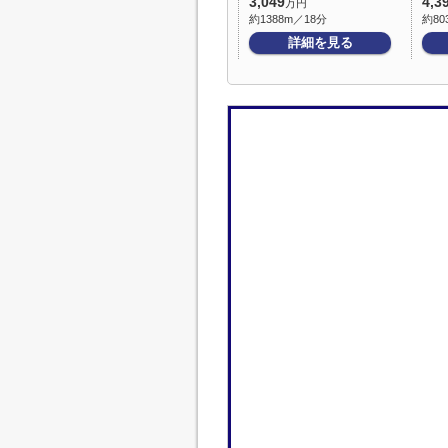
3,049
4,3
万円
約1388m／18分
約80
詳細を見る