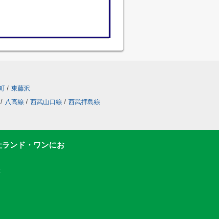
町
/
東藤沢
/
八高線
/
西武山口線
/
西武拝島線
社ランド・ワンにお
F