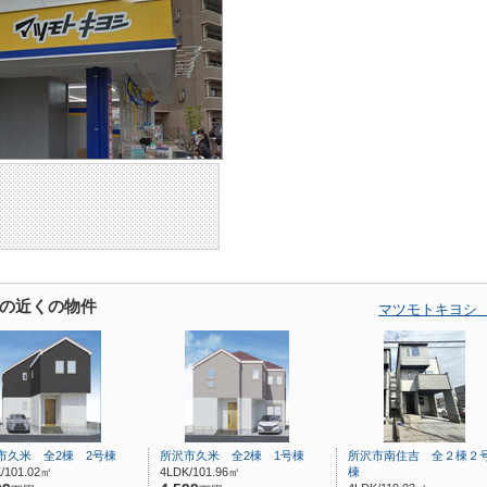
の近くの物件
マツモトキヨシ
市久米 全2棟 2号棟
所沢市久米 全2棟 1号棟
所沢市南住吉 全２棟２
/101.02㎡
4LDK/101.96㎡
棟