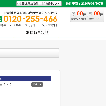
最終更新：2026年08月07日
00
00
件
件
最近見た物件
検討リスト
時間：9：00-18：30 定休日：火・水曜日
報
目３－５
MAP
▼