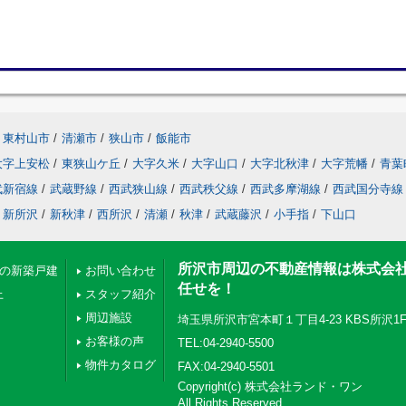
東村山市
/
清瀬市
/
狭山市
/
飯能市
大字上安松
/
東狭山ケ丘
/
大字久米
/
大字山口
/
大字北秋津
/
大字荒幡
/
青葉
武新宿線
/
武蔵野線
/
西武狭山線
/
西武秩父線
/
西武多摩湖線
/
西武国分寺線
新所沢
/
新秋津
/
西所沢
/
清瀬
/
秋津
/
武蔵藤沢
/
小手指
/
下山口
所沢市周辺の不動産情報は株式会
下の新築戸建
お問い合わせ
任せを！
上
スタッフ紹介
周辺施設
埼玉県所沢市宮本町１丁目4-23 KBS所沢1
お客様の声
TEL:04-2940-5500
物件カタログ
FAX:04-2940-5501
Copyright(c) 株式会社ランド・ワン
All Rights Reserved.