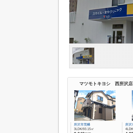
マツモトキヨシ 西所沢店
所沢市荒幡
所沢
3LDK/93.15㎡
4LDK