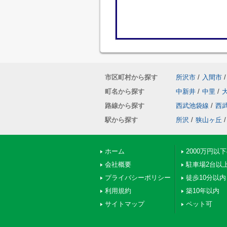
市区町村から探す
所沢市
/
入間市
/
町名から探す
中新井
/
中里
/
路線から探す
西武池袋線
/
西
駅から探す
所沢
/
狭山ヶ丘
/
ホーム
2000万円以
会社概要
駐車場2台以
プライバシーポリシー
徒歩10分以内
利用規約
築10年以内
サイトマップ
ペット可