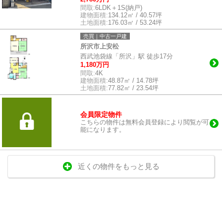
間取:
6LDK＋1S(納戸)
建物面積:
134.12㎡ / 40.57坪
土地面積:
176.03㎡ / 53.24坪
売買｜中古一戸建
所沢市上安松
西武池袋線「所沢」駅 徒歩17分
1,180万円
間取:
4K
建物面積:
48.87㎡ / 14.78坪
土地面積:
77.82㎡ / 23.54坪
会員限定物件
こちらの物件は無料会員登録により閲覧が可
能になります。
近くの物件をもっと見る