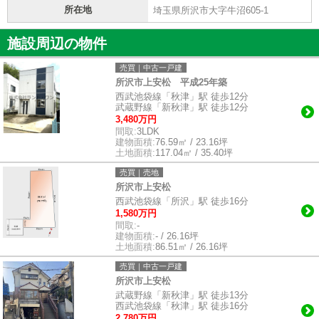
所在地
埼玉県所沢市大字牛沼605-1
施設周辺の物件
売買｜中古一戸建
所沢市上安松 平成25年築
西武池袋線「秋津」駅 徒歩12分
武蔵野線「新秋津」駅 徒歩12分
3,480万円
間取:
3LDK
建物面積:
76.59㎡ / 23.16坪
土地面積:
117.04㎡ / 35.40坪
売買｜売地
所沢市上安松
西武池袋線「所沢」駅 徒歩16分
1,580万円
間取:
-
建物面積:
- / 26.16坪
土地面積:
86.51㎡ / 26.16坪
売買｜中古一戸建
所沢市上安松
武蔵野線「新秋津」駅 徒歩13分
西武池袋線「秋津」駅 徒歩16分
2,780万円