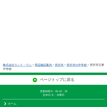
株式会社ランド・ワン
>
周辺施設案内
>
所沢市
>
所沢市の中学校
>
所沢市立東
中学校
ページトップに戻る
営業時間:9：00-18：30
定休日:火・水曜日
ホーム