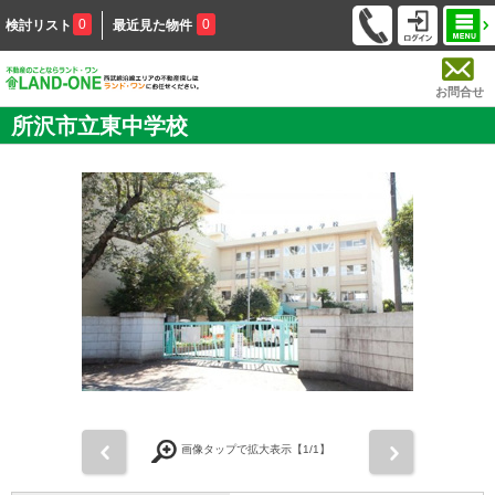
0
0
検討リスト
最近見た物件
お問合せ
所沢市立東中学校
前
次
画像タップで拡大表示【
1
/1】