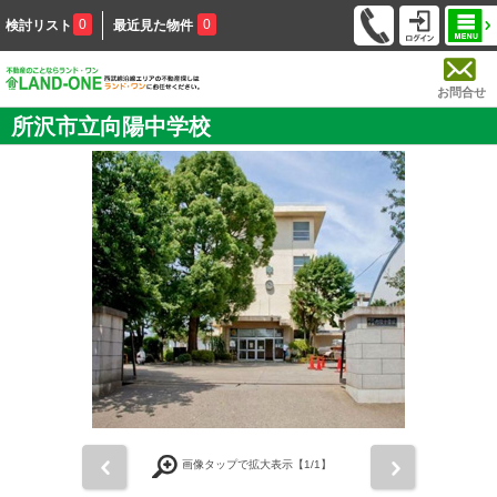
0
0
検討リスト
最近見た物件
お問合せ
所沢市立向陽中学校
前
次
画像タップで拡大表示【
1
/1】