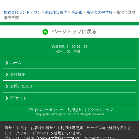
株式会社ランド・ワン
>
周辺施設案内
>
所沢市
>
所沢市の中学校
>
所沢市立向
陽中学校
ページトップに戻る
営業時間:9：00-18：30
定休日:火・水曜日
ホーム
会社概要
お問い合わせ
PCサイト
プライバシーポリシー
利用規約
｜アクセスマップ
｜
Copyright(c) 株式会社ランド・ワン All rights reserved.
当サイトでは、お客様の当サイト利用状況把握、サービス向上検討を目的と
して、クッキー（Cookie）を使用しています。
詳しくは、当社の
「Cookieの取扱いについて」
をご確認ください。